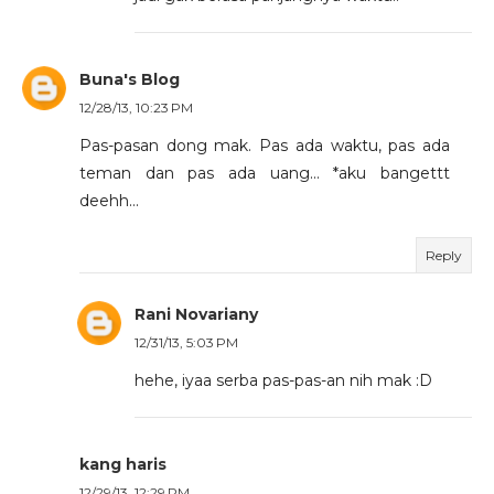
Buna's Blog
12/28/13, 10:23 PM
Pas-pasan dong mak. Pas ada waktu, pas ada
teman dan pas ada uang... *aku bangettt
deehh...
Reply
Rani Novariany
12/31/13, 5:03 PM
hehe, iyaa serba pas-pas-an nih mak :D
kang haris
12/29/13, 12:29 PM