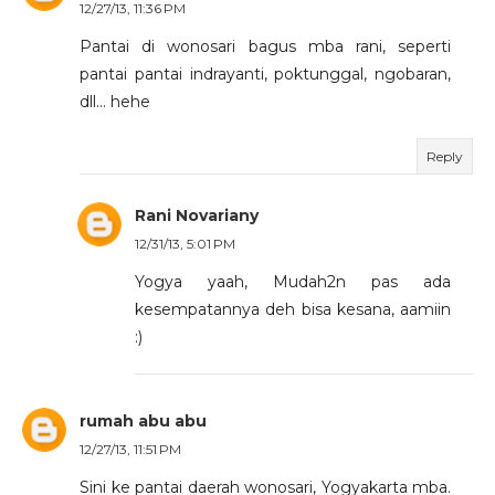
12/27/13, 11:36 PM
Pantai di wonosari bagus mba rani, seperti
pantai pantai indrayanti, poktunggal, ngobaran,
dll... hehe
Reply
Rani Novariany
12/31/13, 5:01 PM
Yogya yaah, Mudah2n pas ada
kesempatannya deh bisa kesana, aamiin
:)
rumah abu abu
12/27/13, 11:51 PM
Sini ke pantai daerah wonosari, Yogyakarta mba.