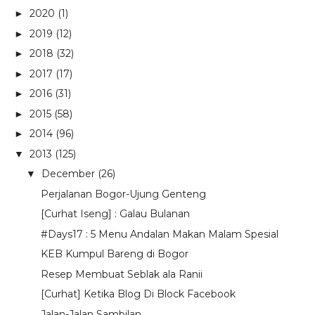
2020
(1)
►
2019
(12)
►
2018
(32)
►
2017
(17)
►
2016
(31)
►
2015
(58)
►
2014
(96)
►
2013
(125)
▼
December
(26)
▼
Perjalanan Bogor-Ujung Genteng
[Curhat Iseng] : Galau Bulanan
#Days17 : 5 Menu Andalan Makan Malam Spesial
KEB Kumpul Bareng di Bogor
Resep Membuat Seblak ala Ranii
[Curhat] Ketika Blog Di Block Facebook
Jalan-Jalan Sambilan