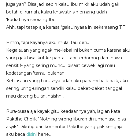
juga yah? Bisa jadi sedih kalau Ibu mikir aku udah gak
betah di rumah, kalau khawatir sih emang udah
'kodrat'nya seorang Ibu.
Ahh, tapi tetep aja kerasa 'galau'nyaaa ini sekaraaang T.T
Hmm, tapi kayanya aku mulai tau deh..
Kegalauan yang agak me-lebai ini bukan cuma karena aku
yang gak bisa ikut ke pantai. Tapi terdorong dari -hawa
sensitif- yang sering muncul disaat cewek lagi mau
kedatangan 'tamu' bulanan.
Kebiasaan yang harusnya udah aku pahami baik-baik, aku
sering uring-uringan sendiri kalau deket-deket tanggal
mau dateng bulan, haishh...
Pura-puraa aja kayak gitu keadaannya yah, lagian kata
Pakdhe Cholik "Nothing wrong liburan di rumah asal bisa
asyik" Dikutip dari komentar Pakdhe yang gak sengaja
aku baca
disini
hehe..