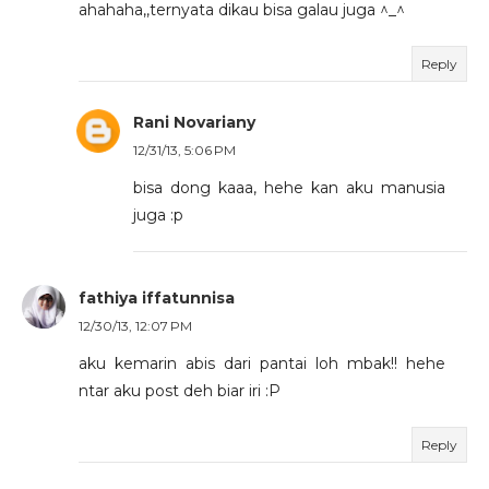
ahahaha,,ternyata dikau bisa galau juga ^_^
Reply
Rani Novariany
12/31/13, 5:06 PM
bisa dong kaaa, hehe kan aku manusia
juga :p
fathiya iffatunnisa
12/30/13, 12:07 PM
aku kemarin abis dari pantai loh mbak!! hehe
ntar aku post deh biar iri :P
Reply