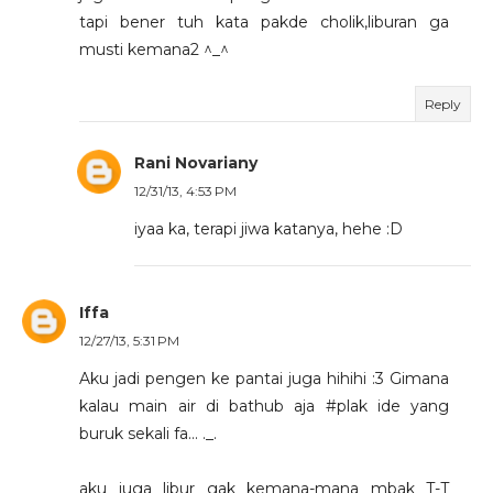
tapi bener tuh kata pakde cholik,liburan ga
musti kemana2 ^_^
Reply
Rani Novariany
12/31/13, 4:53 PM
iyaa ka, terapi jiwa katanya, hehe :D
Iffa
12/27/13, 5:31 PM
Aku jadi pengen ke pantai juga hihihi :3 Gimana
kalau main air di bathub aja #plak ide yang
buruk sekali fa... ._.
aku juga libur gak kemana-mana mbak T-T