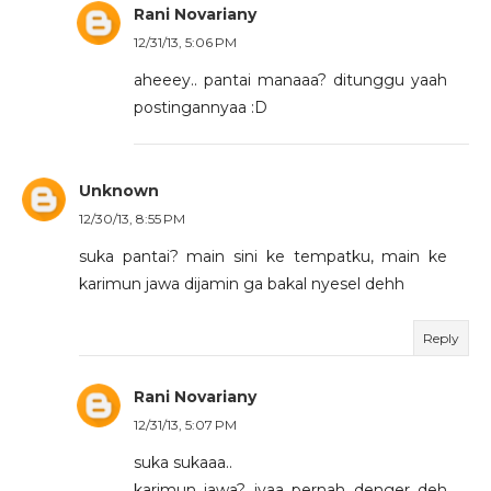
Rani Novariany
12/31/13, 5:06 PM
aheeey.. pantai manaaa? ditunggu yaah
postingannyaa :D
Unknown
12/30/13, 8:55 PM
suka pantai? main sini ke tempatku, main ke
karimun jawa dijamin ga bakal nyesel dehh
Reply
Rani Novariany
12/31/13, 5:07 PM
suka sukaaa..
karimun jawa? iyaa pernah denger deh