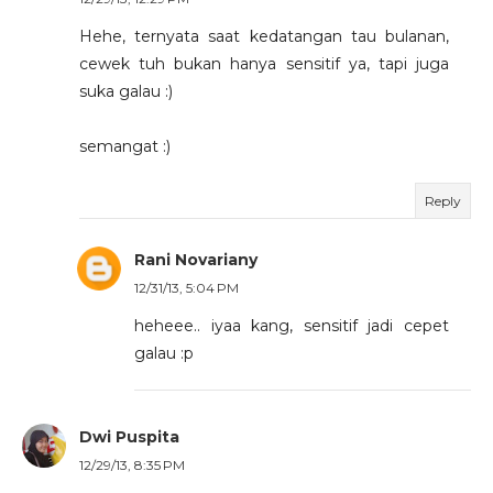
Hehe, ternyata saat kedatangan tau bulanan,
cewek tuh bukan hanya sensitif ya, tapi juga
suka galau :)
semangat :)
Reply
Rani Novariany
12/31/13, 5:04 PM
heheee.. iyaa kang, sensitif jadi cepet
galau :p
Dwi Puspita
12/29/13, 8:35 PM