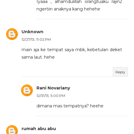
Iyaaa , alhamdulillah orangtuaku rajin2
ngertiin anaknya kang hehehe
Unknown
12/27/13, 11:02 PM
main aja ke tempat saya mbk, kebetulan deket
sama laut. hehe
Reply
Rani Novariany
12/31/13, 5:00 PM
dimana mas tempatnya? heehe
rumah abu abu