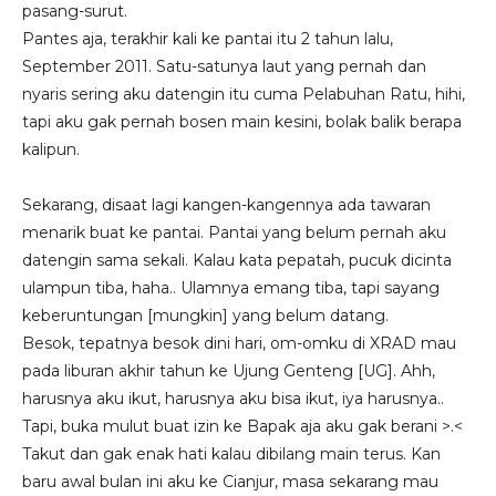
pasang-surut.
Pantes aja, terakhir kali ke pantai itu 2 tahun lalu,
September 2011. Satu-satunya laut yang pernah dan
nyaris sering aku datengin itu cuma Pelabuhan Ratu, hihi,
tapi aku gak pernah bosen main kesini, bolak balik berapa
kalipun.
Sekarang, disaat lagi kangen-kangennya ada tawaran
menarik buat ke pantai. Pantai yang belum pernah aku
datengin sama sekali. Kalau kata pepatah, pucuk dicinta
ulampun tiba, haha.. Ulamnya emang tiba, tapi sayang
keberuntungan [mungkin] yang belum datang.
Besok, tepatnya besok dini hari, om-omku di XRAD mau
pada liburan akhir tahun ke Ujung Genteng [UG]. Ahh,
harusnya aku ikut, harusnya aku bisa ikut, iya harusnya..
Tapi, buka mulut buat izin ke Bapak aja aku gak berani >.<
Takut dan gak enak hati kalau dibilang main terus. Kan
baru awal bulan ini aku ke Cianjur, masa sekarang mau