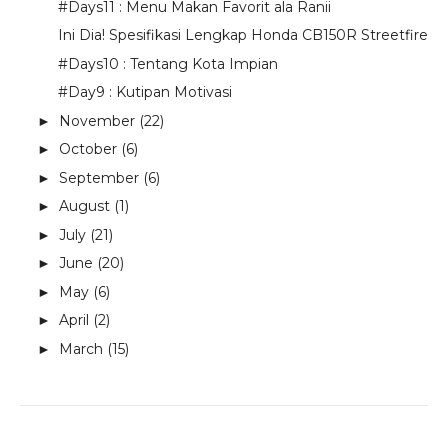
#Days11 : Menu Makan Favorit ala Ranii
Ini Dia! Spesifikasi Lengkap Honda CB150R Streetfire
#Days10 : Tentang Kota Impian
#Day9 : Kutipan Motivasi
November
(22)
►
October
(6)
►
September
(6)
►
August
(1)
►
July
(21)
►
June
(20)
►
May
(6)
►
April
(2)
►
March
(15)
►