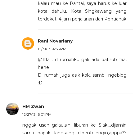
kalau mau ke Pantai, saya harus ke luar
kota dahulu. Kota Singkawang yang
terdekat. 4 jam perjalanan dari Pontianak
Rani Novariany
12/31/13, 4:55 PM
@Iffa : d rumahku gak ada bathub faa,
hehe
Di rumah juga asik kok, sambil ngeblog
:D
HM Zwan
12/27/13, 6:01 PM
nggak usah galau,sini liburan ke Siak....dijamin
sama bapak langsung dipentelengin,apppa??