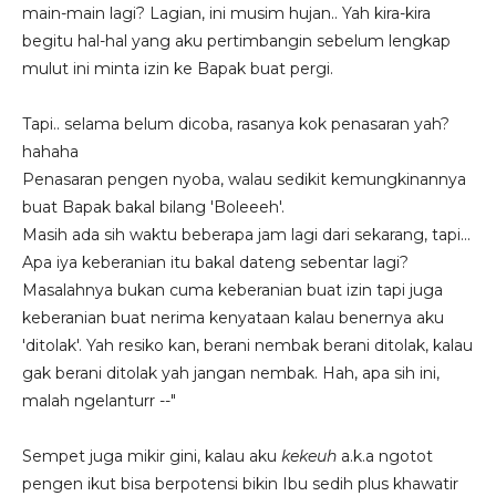
main-main lagi? Lagian, ini musim hujan.. Yah kira-kira
begitu hal-hal yang aku pertimbangin sebelum lengkap
mulut ini minta izin ke Bapak buat pergi.
Tapi.. selama belum dicoba, rasanya kok penasaran yah?
hahaha
Penasaran pengen nyoba, walau sedikit kemungkinannya
buat Bapak bakal bilang 'Boleeeh'.
Masih ada sih waktu beberapa jam lagi dari sekarang, tapi...
Apa iya keberanian itu bakal dateng sebentar lagi?
Masalahnya bukan cuma keberanian buat izin tapi juga
keberanian buat nerima kenyataan kalau benernya aku
'ditolak'. Yah resiko kan, berani nembak berani ditolak, kalau
gak berani ditolak yah jangan nembak. Hah, apa sih ini,
malah ngelanturr --"
Sempet juga mikir gini, kalau aku
kekeuh
a.k.a ngotot
pengen ikut bisa berpotensi bikin Ibu sedih plus khawatir