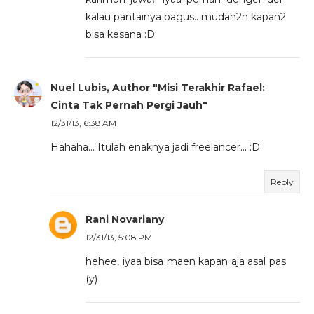
kalau pantainya bagus.. mudah2n kapan2
bisa kesana :D
Nuel Lubis, Author "Misi Terakhir Rafael:
Cinta Tak Pernah Pergi Jauh"
12/31/13, 6:38 AM
Hahaha... Itulah enaknya jadi freelancer... :D
Reply
Rani Novariany
12/31/13, 5:08 PM
hehee, iyaa bisa maen kapan aja asal pas
(y)