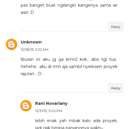
pas banget buat ngilangin kangenya sama air
asin :D
Reply
Unknown
12/28/13, 5:22 AM
liburan ini aku jg ga kmn2 kok.. abis tgl tua..
hehehe.. aku di rmh aja sambil nyelesein proyek
rajutan.. :D
Reply
Rani Novariany
12/31/13, 5:02 PM
lebih enak yah mbak kalo ada proyek,
jadi gak berasa panjangnya waktu..