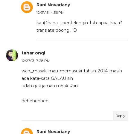
Rani Novariany
12/31/13, 4:56 PM
ka @hana : pentelengin tuh apaa kaaa?
translate doong.. :D
tahar onqi
12/27/13, 7:28 PM
wah,,,masak mau memasuki tahun 2014 masih
ada kata-kata GALAU sih
udah gak jaman mbak Rani
hehehehhee
Reply
Rani Novariany