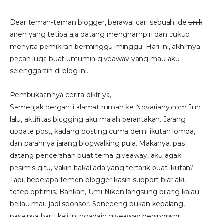
Dear teman-teman blogger, berawal dari sebuah ide
unik
aneh yang tetiba aja datang menghampiri dan cukup
menyita pemikiran berminggu-minggu. Hari ini, akhirnya
pecah juga buat umumin giveaway yang mau aku
selenggarain di blog ini.
Pembukaannya cerita dikit ya,
Semenjak berganti alamat rumah ke Novariany.com Juni
lalu, aktifitas blogging aku malah berantakan. Jarang
update post, kadang posting cuma demi ikutan lomba,
dan parahnya jarang blogwalking pula. Makanya, pas
datang pencerahan buat tema giveaway, aku agak
pesimis gitu, yakin bakal ada yang tertarik buat ikutan?
Tapi, beberapa temen blogger kasih support biar aku
tetep optimis. Bahkan, Umi Niken langsung bilang kalau
beliau mau jadi sponsor. Seneeeng bukan kepalang,
pasalnya baru kali ini ngadain giveaway bersponsor