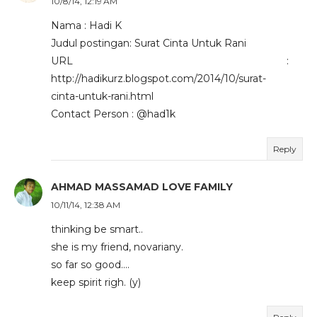
10/8/14, 12:19 AM
Nama : Hadi K
Judul postingan: Surat Cinta Untuk Rani
URL :
http://hadikurz.blogspot.com/2014/10/surat-
cinta-untuk-rani.html
Contact Person : @had1k
Reply
AHMAD MASSAMAD LOVE FAMILY
10/11/14, 12:38 AM
thinking be smart..
she is my friend, novariany.
so far so good....
keep spirit righ. (y)