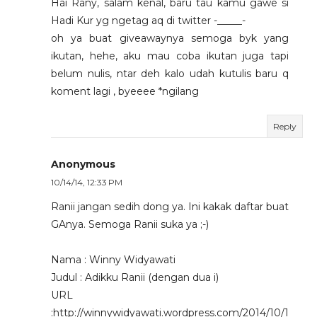
Hai Rany, salam kenal, baru tau kamu gawe si
Hadi Kur yg ngetag aq di twitter -_____-
oh ya buat giveawaynya semoga byk yang
ikutan, hehe, aku mau coba ikutan juga tapi
belum nulis, ntar deh kalo udah kutulis baru q
koment lagi , byeeee *ngilang
Reply
Anonymous
10/14/14, 12:33 PM
Ranii jangan sedih dong ya. Ini kakak daftar buat
GAnya. Semoga Ranii suka ya ;-)
Nama : Winny Widyawati
Judul : Adikku Ranii (dengan dua i)
URL
:http://winnywidyawati.wordpress.com/2014/10/1