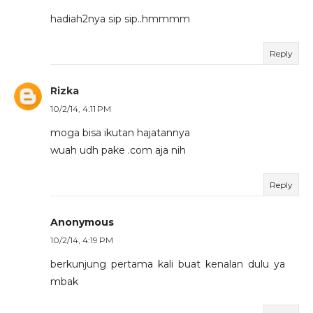
hadiah2nya sip sip..hmmmm
Reply
Rizka
10/2/14, 4:11 PM
moga bisa ikutan hajatannya
wuah udh pake .com aja nih
Reply
Anonymous
10/2/14, 4:19 PM
berkunjung pertama kali buat kenalan dulu ya
mbak