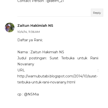
Contact Person : @deim_21
Reply
Zaitun Hakimiah NS
10/4/14, 11:36 AM
Daftar ya Ranii;
Nama : Zaitun Hakimiah NS
Judul postingan: Surat Terbuka untuk Ranii
Novariany
URL :
http://wamubutabi.blogspot.com/2014/10/surat-
terbuka-untuk-ranii-novariany.html
cp : @NSMia