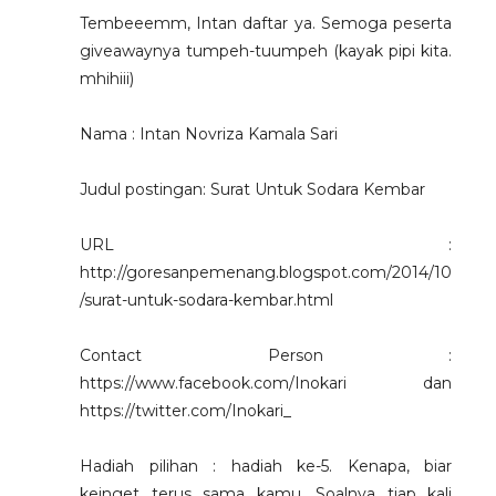
Tembeeemm, Intan daftar ya. Semoga peserta
giveawaynya tumpeh-tuumpeh (kayak pipi kita.
mhihiii)
Nama : Intan Novriza Kamala Sari
Judul postingan: Surat Untuk Sodara Kembar
URL :
http://goresanpemenang.blogspot.com/2014/10
/surat-untuk-sodara-kembar.html
Contact Person :
https://www.facebook.com/Inokari dan
https://twitter.com/Inokari_
Hadiah pilihan : hadiah ke-5. Kenapa, biar
keinget terus sama kamu. Soalnya tiap kali