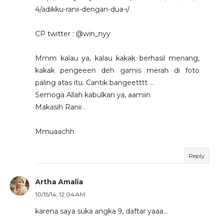
4/adikku-ranii-dengan-dua-i/
CP twitter : @win_nyy
Mmm kalau ya, kalau kakak berhasil menang,
kakak pengeeen deh gamis merah di foto
paling atas itu. Cantik bangeetttt ...
Semoga Allah kabulkan ya, aamiin
Makasih Ranii .
Mmuaachh
Reply
Artha Amalia
10/15/14, 12:04 AM
karena saya suka angka 9, daftar yaaa...