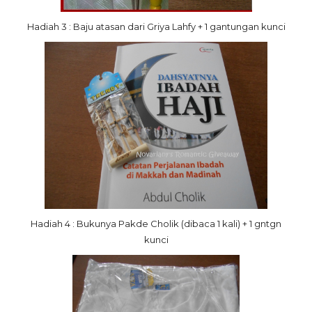
Hadiah 3 : Baju atasan dari Griya Lahfy + 1 gantungan kunci
Hadiah 4 : Bukunya Pakde Cholik (dibaca 1 kali) + 1 gntgn
kunci