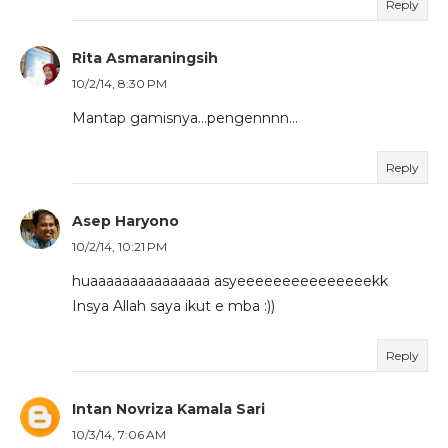
Reply
Rita Asmaraningsih
10/2/14, 8:30 PM
Mantap gamisnya...pengennnn...
Reply
Asep Haryono
10/2/14, 10:21 PM
huaaaaaaaaaaaaaaa asyeeeeeeeeeeeeeeekk
Insya Allah saya ikut e mba :))
Reply
Intan Novriza Kamala Sari
10/3/14, 7:06 AM