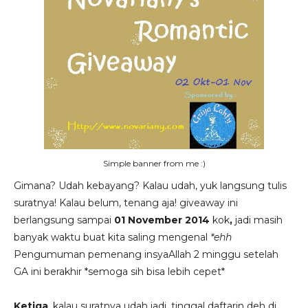
Simple banner from me :)
Gimana? Udah kebayang? Kalau udah, yuk langsung tulis
suratnya! Kalau belum, tenang aja! giveaway ini
berlangsung sampai
01 November 2014
kok
,
jadi masih
banyak waktu buat kita saling mengenal
*ehh
Pengumuman pemenang insyaAllah 2 minggu setelah
GA ini berakhir *semoga sih bisa lebih cepet*
Ketiga
, kalau suratnya udah jadi, tinggal daftarin deh di