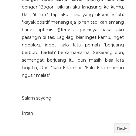
denger ‘Bogor’, pikiran aku langsung ke kamu,
Ran *ihiiirrrr* Tapi aku mau yang ukuran S loh.
*kayak positif menang aja :p *eh tapi kan emang
harus optimis :))Teruss, gancinya bakal aku
pasangin di tas. Lagi-lagi biar inget kamu, inget
ngeblog, inget kalo kita pernah ‘berjuang
berburu hadiah’ bersama-sama. Sekarang pun,
semangat berjuang itu pun masih bisa kita
lanjutin, Ran *kalo kita mau *kalo kita mampu
ngusir malas*
Salam sayang
Intan
Reply