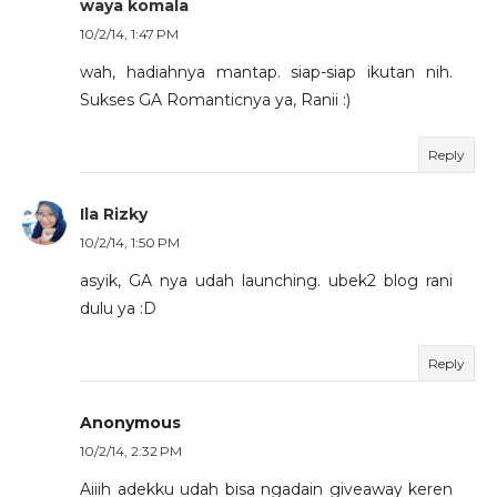
waya komala
10/2/14, 1:47 PM
wah, hadiahnya mantap. siap-siap ikutan nih.
Sukses GA Romanticnya ya, Ranii :)
Reply
Ila Rizky
10/2/14, 1:50 PM
asyik, GA nya udah launching. ubek2 blog rani
dulu ya :D
Reply
Anonymous
10/2/14, 2:32 PM
Aiiih adekku udah bisa ngadain giveaway keren