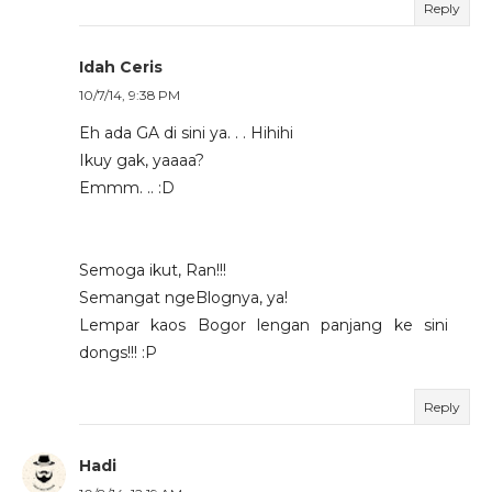
Reply
Idah Ceris
10/7/14, 9:38 PM
Eh ada GA di sini ya. . . Hihihi
Ikuy gak, yaaaa?
Emmm. .. :D
Semoga ikut, Ran!!!
Semangat ngeBlognya, ya!
Lempar kaos Bogor lengan panjang ke sini
dongs!!! :P
Reply
Hadi