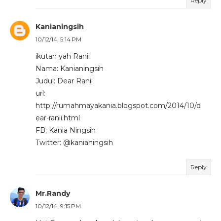
Reply
Kanianingsih
10/12/14, 5:14 PM
ikutan yah Ranii
Nama: Kanianingsih
Judul: Dear Ranii
url:
http://rumahmayakania.blogspot.com/2014/10/d
ear-ranii.html
FB: Kania Ningsih
Twitter: @kanianingsih
Reply
Mr.Randy
10/12/14, 9:15 PM