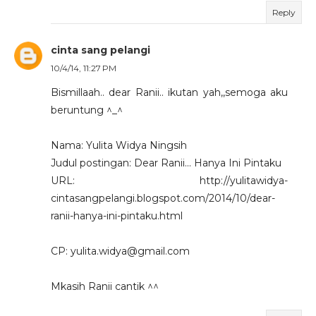
Reply
cinta sang pelangi
10/4/14, 11:27 PM
Bismillaah.. dear Ranii.. ikutan yah,,semoga aku
beruntung ^_^
Nama: Yulita Widya Ningsih
Judul postingan: Dear Ranii... Hanya Ini Pintaku
URL: http://yulitawidya-
cintasangpelangi.blogspot.com/2014/10/dear-
ranii-hanya-ini-pintaku.html
CP: yulita.widya@gmail.com
Mkasih Ranii cantik ^^