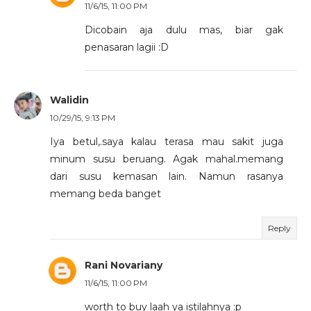
11/6/15, 11:00 PM
Dicobain aja dulu mas, biar gak
penasaran lagii :D
Walidin
10/29/15, 9:13 PM
Iya betul,.saya kalau terasa mau sakit juga
minum susu beruang. Agak mahal.memang
dari susu kemasan lain. Namun rasanya
memang beda banget
Reply
Rani Novariany
11/6/15, 11:00 PM
worth to buy laah ya istilahnya :p