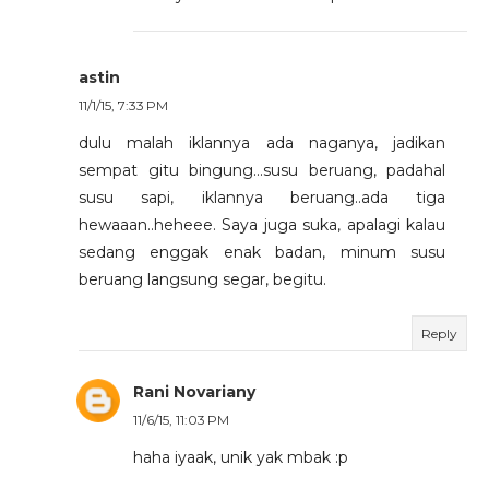
astin
11/1/15, 7:33 PM
dulu malah iklannya ada naganya, jadikan
sempat gitu bingung...susu beruang, padahal
susu sapi, iklannya beruang..ada tiga
hewaaan..heheee. Saya juga suka, apalagi kalau
sedang enggak enak badan, minum susu
beruang langsung segar, begitu.
Reply
Rani Novariany
11/6/15, 11:03 PM
haha iyaak, unik yak mbak :p