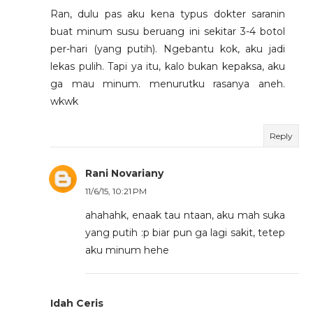
Ran, dulu pas aku kena typus dokter saranin
buat minum susu beruang ini sekitar 3-4 botol
per-hari (yang putih). Ngebantu kok, aku jadi
lekas pulih. Tapi ya itu, kalo bukan kepaksa, aku
ga mau minum. menurutku rasanya aneh.
wkwk
Reply
Rani Novariany
11/6/15, 10:21 PM
ahahahk, enaak tau ntaan, aku mah suka
yang putih :p biar pun ga lagi sakit, tetep
aku minum hehe
Idah Ceris