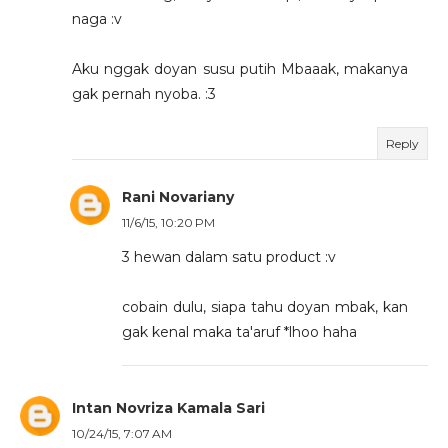
naga :v
Aku nggak doyan susu putih Mbaaak, makanya
gak pernah nyoba. :3
Reply
Rani Novariany
11/6/15, 10:20 PM
3 hewan dalam satu product :v
cobain dulu, siapa tahu doyan mbak, kan
gak kenal maka ta'aruf *lhoo haha
Intan Novriza Kamala Sari
10/24/15, 7:07 AM