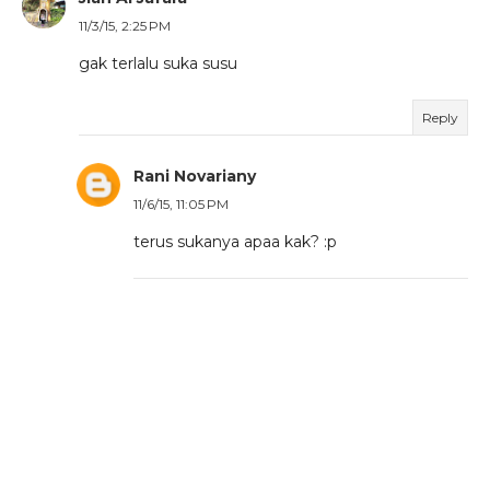
11/3/15, 2:25 PM
gak terlalu suka susu
Reply
Rani Novariany
11/6/15, 11:05 PM
terus sukanya apaa kak? :p