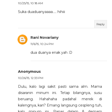
10/25/15, 10:18 AM
Suka duaduanyaaaa..... hihiii
Reply
Rani Novariany
11/6/15, 10:24 PM
dua duanya enak yah :D
Anonymous
10/26/15, 12:33 PM
Dulu, kalo lagi sakit pasti sama alm. Mama
disaranin minum ini. Tetap bilangnya, susu
beruang. Hahahaha padahal merek di
kalengnya, kan? Emang langsung cespleng tuh,
kalo minum ini. Panas dalam & demam