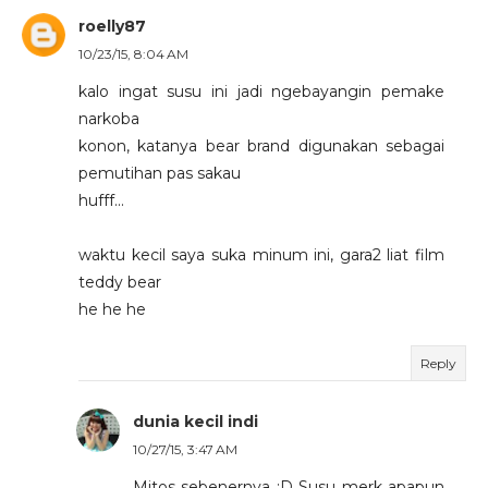
roelly87
10/23/15, 8:04 AM
kalo ingat susu ini jadi ngebayangin pemake
narkoba
konon, katanya bear brand digunakan sebagai
pemutihan pas sakau
hufff...
waktu kecil saya suka minum ini, gara2 liat film
teddy bear
he he he
Reply
dunia kecil indi
10/27/15, 3:47 AM
Mitos sebenernya :D Susu merk apapun