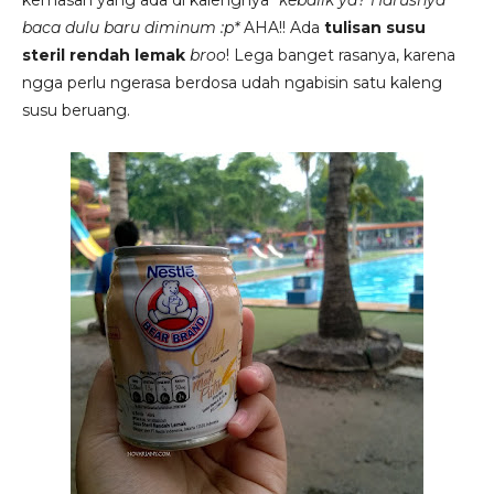
kemasan yang ada di kalengnya *
kebalik ya? Harusnya
baca dulu baru diminum :p*
AHA!! Ada
tulisan susu
steril rendah lemak
broo
! Lega banget rasanya, karena
ngga perlu ngerasa berdosa udah ngabisin satu kaleng
susu beruang.