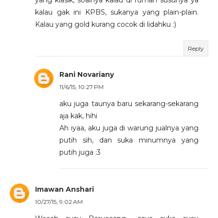
yang klasik, soalnya kalau di rumah susunya ya
kalau gak ini KPBS, sukanya yang plain-plain.
Kalau yang gold kurang cocok di lidahku :)
Reply
Rani Novariany
11/6/15, 10:27 PM
aku juga taunya baru sekarang-sekarang
aja kak, hihi
Ah iyaa, aku juga di warung jualnya yang
putih sih, dan suka minumnya yang
putih juga :3
Imawan Anshari
10/27/15, 9:02 AM