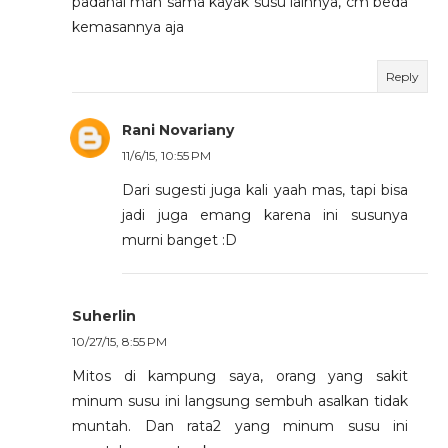
padahal mah sama kayak susu lainnya, cm beda
kemasannya aja
Reply
Rani Novariany
11/6/15, 10:55 PM
Dari sugesti juga kali yaah mas, tapi bisa
jadi juga emang karena ini susunya
murni banget :D
Suherlin
10/27/15, 8:55 PM
Mitos di kampung saya, orang yang sakit
minum susu ini langsung sembuh asalkan tidak
muntah. Dan rata2 yang minum susu ini