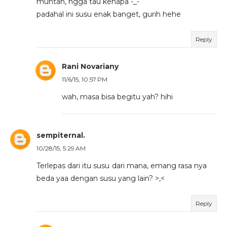
muntah, ngga tau kenapa -_-
padahal ini susu enak banget, gurih hehe
Reply
Rani Novariany
11/6/15, 10:57 PM
wah, masa bisa begitu yah? hihi
sempiternal.
10/28/15, 5:29 AM
Terlepas dari itu susu dari mana, emang rasa nya
beda yaa dengan susu yang lain? >,<
Reply