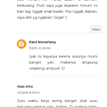
berkurang. Putri saya juga disaranin minum ini
kalo lagi nggak enak badan. Pas nggak diabisin,
saya deh yg ngabisin. Segar! :)
Reply
Rani Novariany
11/6/15, 10:25 PM
Iyak ini kayanya karena susunya murni
banget yah, makanya langsung
cespleng, ampuuh :D
mas into
10/26/15, 8:51 PM
Dulu waktu kerja sering banget stok susu
beruang sampai satu karton :D soalnya kalau