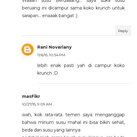
Waaah susu Beruaaang... saya suka susu
beruang ini dicampur sama koko krunch untuk
sarapan... enaaak bangat :)
Reply
Rani Novariany
11/6/15, 10:54 PM
lebih enak pasti yah di campur koko
krunch :D
masFikr
10/27/15, 9:09 AM
wah, kok rata-rata temen saya menganggap
bahwa minum susu mahal ini bisa bikin sehat,
beda dari susu yang lainnya