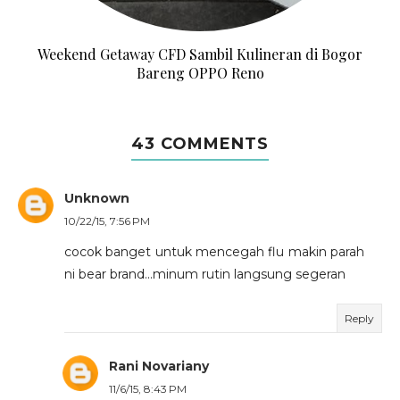
Weekend Getaway CFD Sambil Kulineran di Bogor
Bareng OPPO Reno
43 COMMENTS
Unknown
10/22/15, 7:56 PM
cocok banget untuk mencegah flu makin parah
ni bear brand...minum rutin langsung segeran
Reply
Rani Novariany
11/6/15, 8:43 PM