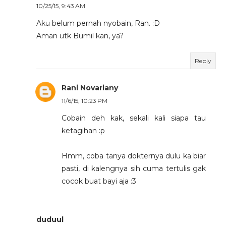
10/25/15, 9:43 AM
Aku belum pernah nyobain, Ran. :D
Aman utk Bumil kan, ya?
Reply
Rani Novariany
11/6/15, 10:23 PM
Cobain deh kak, sekali kali siapa tau
ketagihan :p
Hmm, coba tanya dokternya dulu ka biar
pasti, di kalengnya sih cuma tertulis gak
cocok buat bayi aja :3
duduul