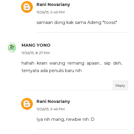
Rani Novariany
11/26/13, 9:49 PM
samaan dong kak sama Adeng *tooss*
MANG YONO
11/26/13, 8:27 PM
hahah kirain warung remang apaan... siip deh,
ternyata ada penulis baru nih
Reply
Rani Novariany
11/26/13, 9:49 PM
Iya nih mang, newbie nih :D