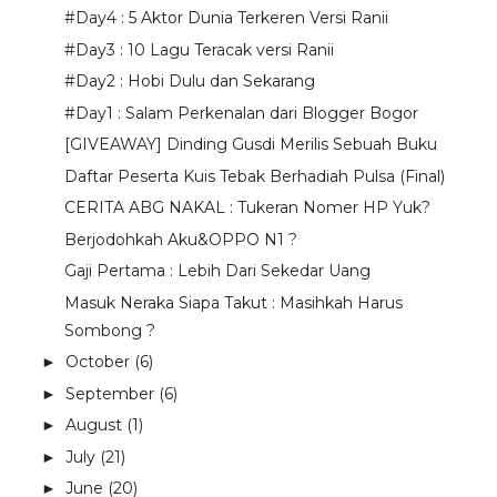
#Day4 : 5 Aktor Dunia Terkeren Versi Ranii
#Day3 : 10 Lagu Teracak versi Ranii
#Day2 : Hobi Dulu dan Sekarang
#Day1 : Salam Perkenalan dari Blogger Bogor
[GIVEAWAY] Dinding Gusdi Merilis Sebuah Buku
Daftar Peserta Kuis Tebak Berhadiah Pulsa (Final)
CERITA ABG NAKAL : Tukeran Nomer HP Yuk?
Berjodohkah Aku&OPPO N1 ?
Gaji Pertama : Lebih Dari Sekedar Uang
Masuk Neraka Siapa Takut : Masihkah Harus
Sombong ?
October
(6)
►
September
(6)
►
August
(1)
►
July
(21)
►
June
(20)
►