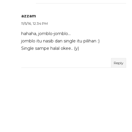
azzam
11/5/16, 12:34 PM
hahaha, jomblo-jomblo...
jomblo itu nasib dan single itu pilihan :)
Single sampe halal okee.. (y)
Reply