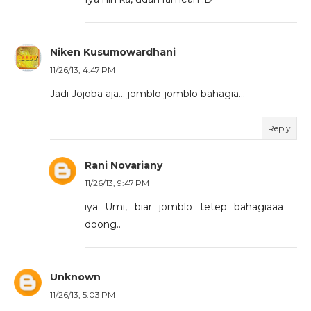
Niken Kusumowardhani
11/26/13, 4:47 PM
Jadi Jojoba aja... jomblo-jomblo bahagia...
Reply
Rani Novariany
11/26/13, 9:47 PM
iya Umi, biar jomblo tetep bahagiaaa
doong..
Unknown
11/26/13, 5:03 PM