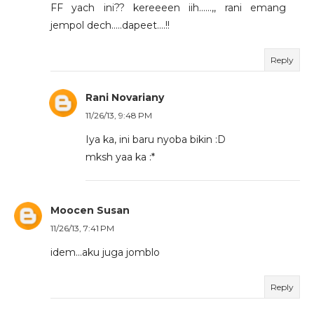
FF yach ini?? kereeeen iih......,, rani emang
jempol dech.....dapeet....!!
Reply
Rani Novariany
11/26/13, 9:48 PM
Iya ka, ini baru nyoba bikin :D
mksh yaa ka :*
Moocen Susan
11/26/13, 7:41 PM
idem...aku juga jomblo
Reply