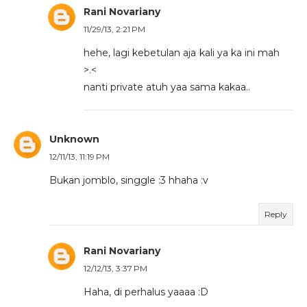
Rani Novariany
11/29/13, 2:21 PM
hehe, lagi kebetulan aja kali ya ka ini mah
>.<
nanti private atuh yaa sama kakaa..
Unknown
12/11/13, 11:19 PM
Bukan jomblo, singgle :3 hhaha :v
Reply
Rani Novariany
12/12/13, 3:37 PM
Haha, di perhalus yaaaa :D