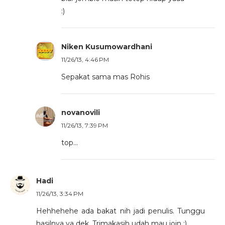
:)
Niken Kusumowardhani
11/26/13, 4:46 PM
Sepakat sama mas Rohis
novanovili
11/26/13, 7:39 PM
top...
Hadi
11/26/13, 3:34 PM
Hehhehehe ada bakat nih jadi penulis. Tunggu
hasilnya ya dek. Trimakasih udah mau join :)