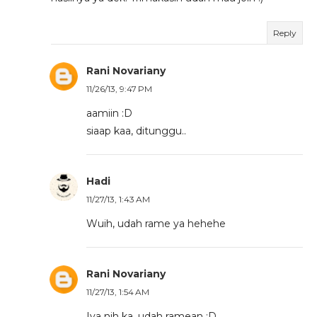
Reply
Rani Novariany
11/26/13, 9:47 PM
aamiin :D
siaap kaa, ditunggu..
Hadi
11/27/13, 1:43 AM
Wuih, udah rame ya hehehe
Rani Novariany
11/27/13, 1:54 AM
Iya nih ka, udah ramean :D