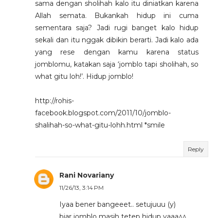
sama dengan sholihah kalo itu diniatkan karena
Allah semata. Bukankah hidup ini cuma
sementara saja? Jadi rugi banget kalo hidup
sekali dan itu nggak dibikin berarti. Jadi kalo ada
yang rese dengan kamu karena status
jomblomu, katakan saja ‘jomblo tapi sholihah, so
what gitu loh!’. Hidup jomblo!
http://rohis-
facebook.blogspot.com/2011/10/jomblo-
shalihah-so-what-gitu-lohh.html *smile
Reply
Rani Novariany
11/26/13, 3:14 PM
Iyaa bener bangeeet.. setujuuu (y)
biar jomblo masih tetep hidup yaaa^^