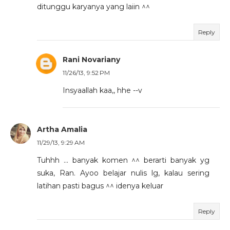
ditunggu karyanya yang laiin ^^
Reply
Rani Novariany
11/26/13, 9:52 PM
Insyaallah kaa,, hhe --v
Artha Amalia
11/29/13, 9:29 AM
Tuhhh ... banyak komen ^^ berarti banyak yg
suka, Ran. Ayoo belajar nulis lg, kalau sering
latihan pasti bagus ^^ idenya keluar
Reply