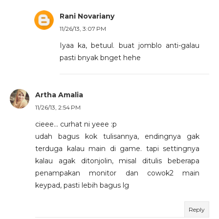
Rani Novariany
11/26/13, 3:07 PM
Iyaa ka, betuul. buat jomblo anti-galau
pasti bnyak bnget hehe
Artha Amalia
11/26/13, 2:54 PM
cieee... curhat ni yeee :p
udah bagus kok tulisannya, endingnya gak
terduga kalau main di game. tapi settingnya
kalau agak ditonjolin, misal ditulis beberapa
penampakan monitor dan cowok2 main
keypad, pasti lebih bagus lg
Reply