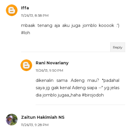
Iffa
11/26/13, 8:58 PM
mbaak tenang aja aku juga jomblo kooook :')
#loh
Reply
Rani Novariany
11/26/13, 9:50 PM
dikenalin sama Adeng mau? *padahal
saya jg gak kenal Adeng siapa --" yg jelas
dia jomblo jugaa,,haha #birojodoh
Zaitun Hakimiah NS
11/26/13, 9:28 PM