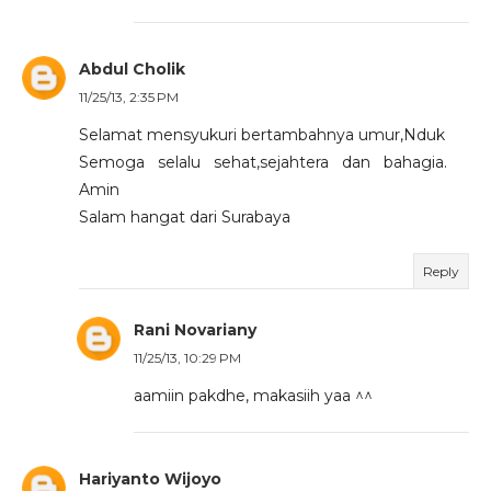
Abdul Cholik
11/25/13, 2:35 PM
Selamat mensyukuri bertambahnya umur,Nduk
Semoga selalu sehat,sejahtera dan bahagia.
Amin
Salam hangat dari Surabaya
Reply
Rani Novariany
11/25/13, 10:29 PM
aamiin pakdhe, makasiih yaa ^^
Hariyanto Wijoyo