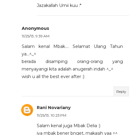
Jazakallah Umii kuu :*
Anonymous
11/25/13, 9:39 AM
Salam kenal Mbak.... Selamat Ulang Tahun
ya...^_^
berada disamping orang-orang yang
menyayangi kita adalah anugerah indah ^_^
wish u all the best ever after :)
Reply
Rani Novariany
11/25/13, 10:23 PM
Salam kenal juga Mbak Delia :)
iya mbak bener bnget, makasih yaa ^^