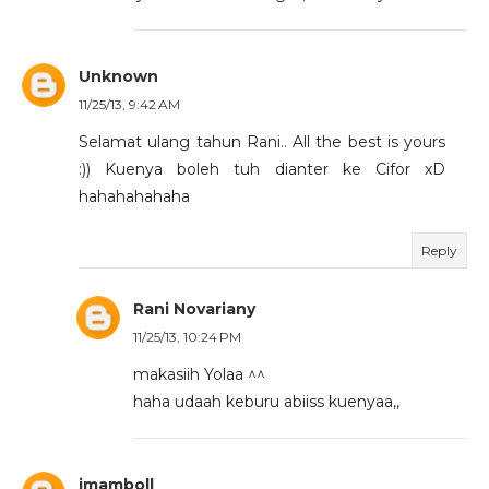
Unknown
11/25/13, 9:42 AM
Selamat ulang tahun Rani.. All the best is yours
:)) Kuenya boleh tuh dianter ke Cifor xD
hahahahahaha
Reply
Rani Novariany
11/25/13, 10:24 PM
makasiih Yolaa ^^
haha udaah keburu abiiss kuenyaa,,
imamboll