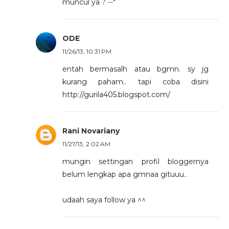
muncul ya ? --"
ODE
11/26/13, 10:31 PM
entah bermasalh atau bgmn. sy jg
kurang paham.. tapi coba disini
http://gurila405.blogspot.com/
Rani Novariany
11/27/13, 2:02 AM
mungin settingan profil bloggernya
belum lengkap apa gmnaa gituuu..
udaah saya follow ya ^^