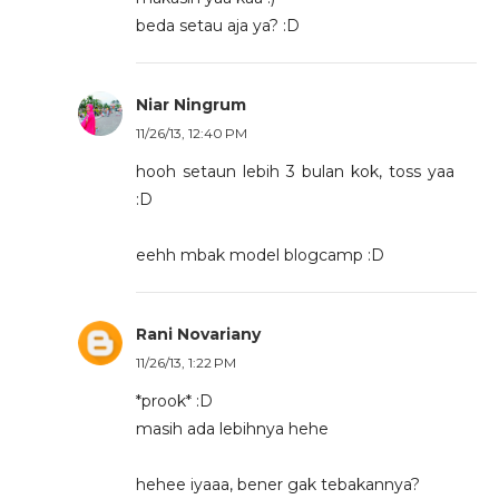
beda setau aja ya? :D
Niar Ningrum
11/26/13, 12:40 PM
hooh setaun lebih 3 bulan kok, toss yaa
:D
eehh mbak model blogcamp :D
Rani Novariany
11/26/13, 1:22 PM
*prook* :D
masih ada lebihnya hehe
hehee iyaaa, bener gak tebakannya?