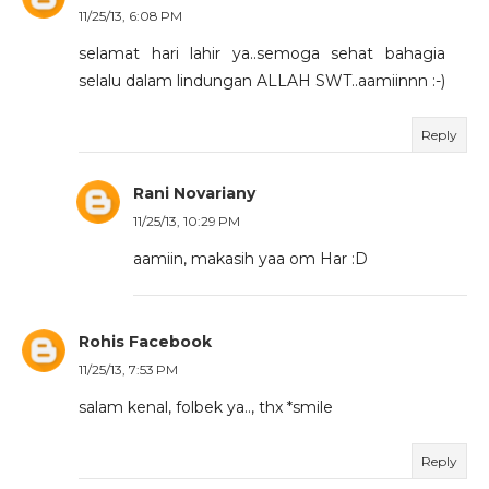
11/25/13, 6:08 PM
selamat hari lahir ya..semoga sehat bahagia
selalu dalam lindungan ALLAH SWT..aamiinnn :-)
Reply
Rani Novariany
11/25/13, 10:29 PM
aamiin, makasih yaa om Har :D
Rohis Facebook
11/25/13, 7:53 PM
salam kenal, folbek ya.., thx *smile
Reply