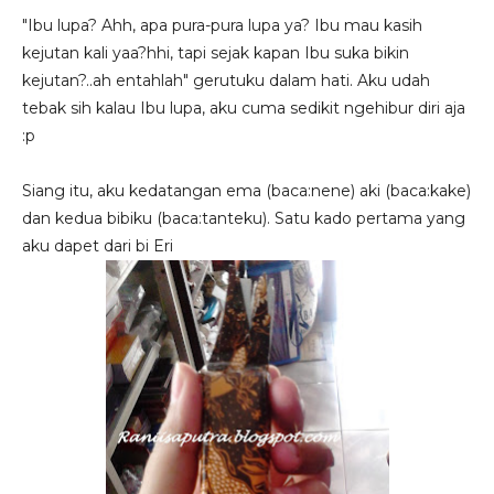
"Ibu lupa? Ahh, apa pura-pura lupa ya? Ibu mau kasih
kejutan kali yaa?hhi, tapi sejak kapan Ibu suka bikin
kejutan?..ah entahlah" gerutuku dalam hati. Aku udah
tebak sih kalau Ibu lupa, aku cuma sedikit ngehibur diri aja
:p
Siang itu, aku kedatangan ema (baca:nene) aki (baca:kake)
dan kedua bibiku (baca:tanteku). Satu kado pertama yang
aku dapet dari bi Eri