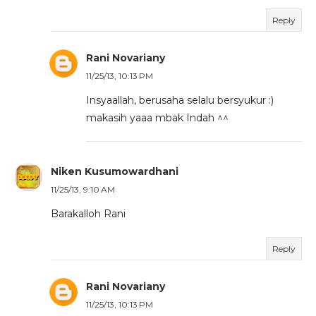
Reply
Rani Novariany
11/25/13, 10:13 PM
Insyaallah, berusaha selalu bersyukur :)
makasih yaaa mbak Indah ^^
Niken Kusumowardhani
11/25/13, 9:10 AM
Barakalloh Rani
Reply
Rani Novariany
11/25/13, 10:13 PM