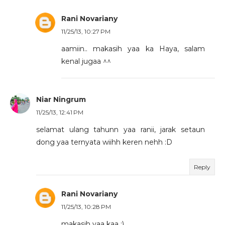
Rani Novariany
11/25/13, 10:27 PM
aamiin.. makasih yaa ka Haya, salam
kenal jugaa ^^
Niar Ningrum
11/25/13, 12:41 PM
selamat ulang tahunn yaa ranii, jarak setaun
dong yaa ternyata wiihh keren nehh :D
Reply
Rani Novariany
11/25/13, 10:28 PM
makasih yaa kaa :)