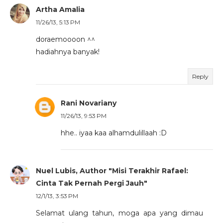
Artha Amalia
11/26/13, 5:13 PM
doraemoooon ^^
hadiahnya banyak!
Reply
Rani Novariany
11/26/13, 9:53 PM
hhe.. iyaa kaa alhamdulillaah :D
Nuel Lubis, Author "Misi Terakhir Rafael:
Cinta Tak Pernah Pergi Jauh"
12/1/13, 3:53 PM
Selamat ulang tahun, moga apa yang dimau