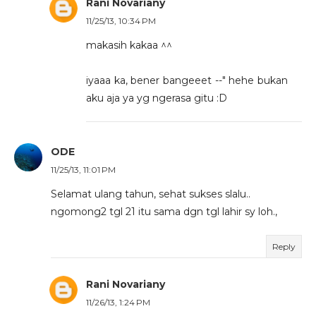
Rani Novariany
11/25/13, 10:34 PM
makasih kakaa ^^
iyaaa ka, bener bangeeet --" hehe bukan
aku aja ya yg ngerasa gitu :D
ODE
11/25/13, 11:01 PM
Selamat ulang tahun, sehat sukses slalu..
ngomong2 tgl 21 itu sama dgn tgl lahir sy loh.,
Reply
Rani Novariany
11/26/13, 1:24 PM