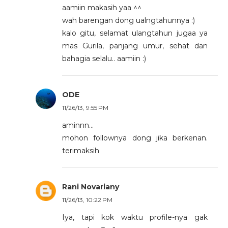
aamiin makasih yaa ^^
wah barengan dong ualngtahunnya :)
kalo gitu, selamat ulangtahun jugaa ya
mas Gurila, panjang umur, sehat dan
bahagia selalu.. aamiin :)
ODE
11/26/13, 9:55 PM
aminnn...
mohon follownya dong jika berkenan.
terimaksih
Rani Novariany
11/26/13, 10:22 PM
Iya, tapi kok waktu profile-nya gak