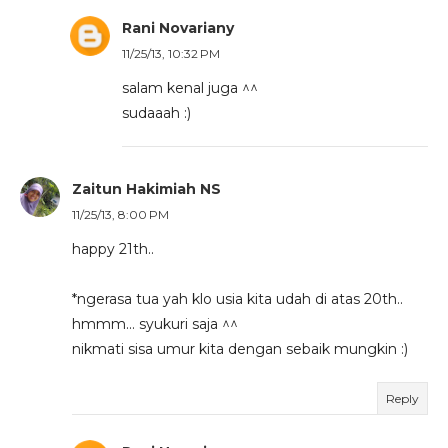
Rani Novariany
11/25/13, 10:32 PM
salam kenal juga ^^
sudaaah :)
Zaitun Hakimiah NS
11/25/13, 8:00 PM
happy 21th..
*ngerasa tua yah klo usia kita udah di atas 20th..
hmmm... syukuri saja ^^
nikmati sisa umur kita dengan sebaik mungkin :)
Reply