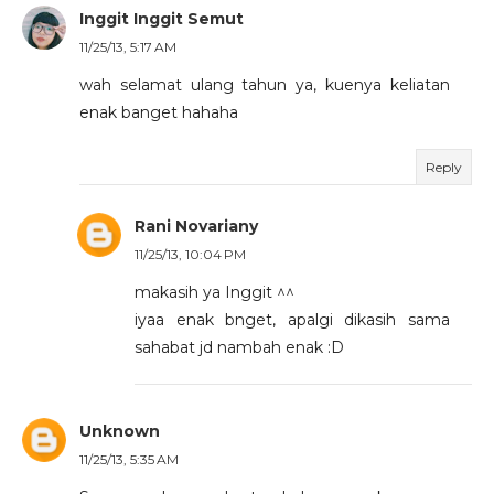
Inggit Inggit Semut
11/25/13, 5:17 AM
wah selamat ulang tahun ya, kuenya keliatan
enak banget hahaha
Reply
Rani Novariany
11/25/13, 10:04 PM
makasih ya Inggit ^^
iyaa enak bnget, apalgi dikasih sama
sahabat jd nambah enak :D
Unknown
11/25/13, 5:35 AM