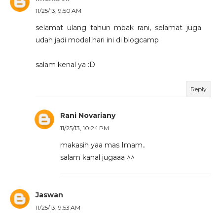
11/25/13, 9:50 AM
selamat ulang tahun mbak rani, selamat juga
udah jadi model hari ini di blogcamp
salam kenal ya :D
Reply
Rani Novariany
11/25/13, 10:24 PM
makasih yaa mas Imam..
salam kanal jugaaa ^^
Jaswan
11/25/13, 9:53 AM