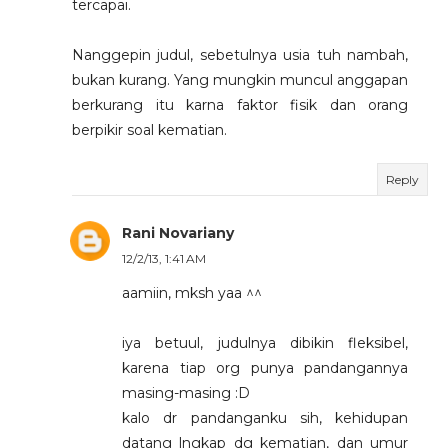
tercapai.
Nanggepin judul, sebetulnya usia tuh nambah,
bukan kurang. Yang mungkin muncul anggapan
berkurang itu karna faktor fisik dan orang
berpikir soal kematian.
Reply
Rani Novariany
12/2/13, 1:41 AM
aamiin, mksh yaa ^^
iya betuul, judulnya dibikin fleksibel,
karena tiap org punya pandangannya
masing-masing :D
kalo dr pandanganku sih, kehidupan
datang lngkap dg kematian, dan umur