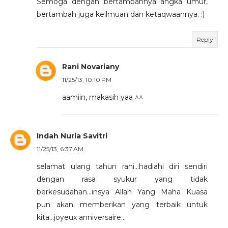
Semoga dengan bertambahnya angka umur,
bertambah juga keilmuan dan ketaqwaannya. :)
Reply
Rani Novariany
11/25/13, 10:10 PM
aamiin, makasih yaa ^^
Indah Nuria Savitri
11/25/13, 6:37 AM
selamat ulang tahun rani...hadiahi diri sendiri
dengan rasa syukur yang tidak
berkesudahan...insya Allah Yang Maha Kuasa
pun akan memberikan yang terbaik untuk
kita...joyeux anniversaire...