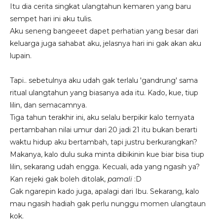
Itu dia cerita singkat ulangtahun kemaren yang baru
sempet hari ini aku tulis.
Aku seneng bangeeet dapet perhatian yang besar dari
keluarga juga sahabat aku, jelasnya hari ini gak akan aku
lupain.
Tapi.. sebetulnya aku udah gak terlalu 'gandrung' sama
ritual ulangtahun yang biasanya ada itu. Kado, kue, tiup
lilin, dan semacamnya.
Tiga tahun terakhir ini, aku selalu berpikir kalo ternyata
pertambahan nilai umur dari 20 jadi 21 itu bukan berarti
waktu hidup aku bertambah, tapi justru berkurangkan?
Makanya, kalo dulu suka minta dibikinin kue biar bisa tiup
lilin, sekarang udah engga. Kecuali, ada yang ngasih ya?
Kan rejeki gak boleh ditolak,
pamali
:D
Gak ngarepin kado juga, apalagi dari Ibu. Sekarang, kalo
mau ngasih hadiah gak perlu nunggu momen ulangtaun
kok.