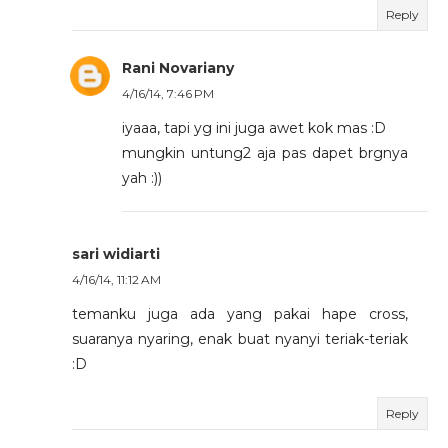
Reply
Rani Novariany
4/16/14, 7:46 PM
iyaaa, tapi yg ini juga awet kok mas :D
mungkin untung2 aja pas dapet brgnya
yah :))
sari widiarti
4/16/14, 11:12 AM
temanku juga ada yang pakai hape cross,
suaranya nyaring, enak buat nyanyi teriak-teriak
:D
Reply