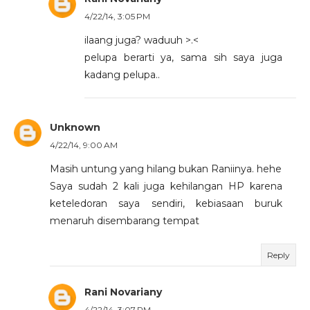
4/22/14, 3:05 PM
ilaang juga? waduuh >.<
pelupa berarti ya, sama sih saya juga
kadang pelupa..
Unknown
4/22/14, 9:00 AM
Masih untung yang hilang bukan Raniinya. hehe
Saya sudah 2 kali juga kehilangan HP karena
keteledoran saya sendiri, kebiasaan buruk
menaruh disembarang tempat
Reply
Rani Novariany
4/22/14, 3:07 PM