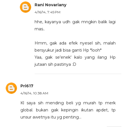
Rani Novariany
4/16/14, 7:45 PM
hhe, kayanya udh gak mngkin balik lagi
mas..
Hmm, gak ada efek nyesel sih, malah
bersyukur jadi bisa ganti Hp *looh*
Yaa, gak se'enek' kalo yang ilang Hp
jutaan sih pastinya :D
Pri617
4/16/14, 10:38 AM
Kl saya sih mending beli yg murah tp merk
global. bukan gak kepingin ikutan apdet, tp
unsur awetnya itu yg penting...