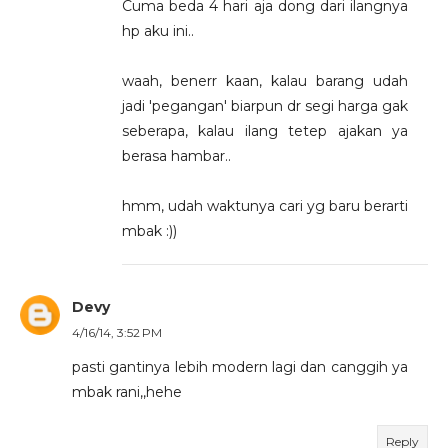
Cuma beda 4 hari aja dong dari ilangnya
hp aku ini..
waah, benerr kaan, kalau barang udah
jadi 'pegangan' biarpun dr segi harga gak
seberapa, kalau ilang tetep ajakan ya
berasa hambar..
hmm, udah waktunya cari yg baru berarti
mbak :))
Devy
4/16/14, 3:52 PM
pasti gantinya lebih modern lagi dan canggih ya
mbak rani,,hehe
Reply