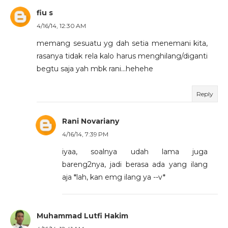
fiu s
4/16/14, 12:30 AM
memang sesuatu yg dah setia menemani kita,
rasanya tidak rela kalo harus menghilang/diganti
begtu saja yah mbk rani...hehehe
Reply
Rani Novariany
4/16/14, 7:39 PM
iyaa, soalnya udah lama juga
bareng2nya, jadi berasa ada yang ilang
aja *lah, kan emg ilang ya --v*
Muhammad Lutfi Hakim