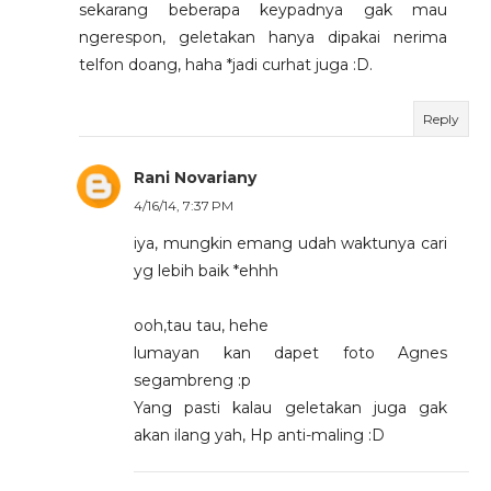
sekarang beberapa keypadnya gak mau
ngerespon, geletakan hanya dipakai nerima
telfon doang, haha *jadi curhat juga :D.
Reply
Rani Novariany
4/16/14, 7:37 PM
iya, mungkin emang udah waktunya cari
yg lebih baik *ehhh
ooh,tau tau, hehe
lumayan kan dapet foto Agnes
segambreng :p
Yang pasti kalau geletakan juga gak
akan ilang yah, Hp anti-maling :D