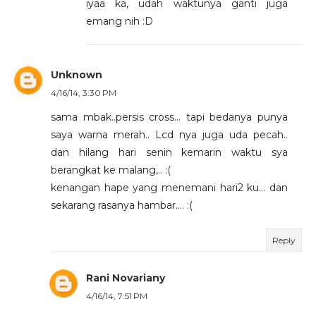
iyaa ka, udah waktunya ganti juga
emang nih :D
Unknown
4/16/14, 3:30 PM
sama mbak..persis cross... tapi bedanya punya
saya warna merah.. Lcd nya juga uda pecah..
dan hilang hari senin kemarin waktu sya
berangkat ke malang,.. :(
kenangan hape yang menemani hari2 ku... dan
sekarang rasanya hambar.... :(
Reply
Rani Novariany
4/16/14, 7:51 PM