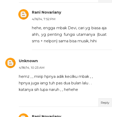
Rani Novariany
4/16/14, 7:52 PM
hehe, engga mbak Devi, cari yg biasa aja
ahh, yg penting fungsi utamanya (buat
sms + nelpon) sama bisa musik, hihi
Unknown
4/18/14, 10:23 AM
hemz , , mirip hpnya adik kecilku mbak , ,
hpnya juga iang tuh pas dua bulan lalu . .
katanya sih lupa naruh , , hehehe
Reply
Rani Novariany