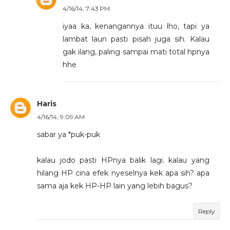
4/16/14, 7:43 PM
iyaa ka, kenangannya ituu lho, tapi ya
lambat laun pasti pisah juga sih. Kalau
gak ilang, paling sampai mati total hpnya
hhe
Haris
4/16/14, 9:09 AM
sabar ya *puk-puk
kalau jodo pasti HPnya balik lagi. kalau yang
hilang HP cina efek nyeselnya kek apa sih? apa
sama aja kek HP-HP lain yang lebih bagus?
Reply