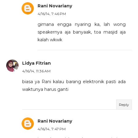
Rani Novariany
4/16/14, 7:46 PM
gimana engga nyaring ka, lah wong
speakernya aja banyaak, toa masjid aja
kalah wkwk
Lidya Fitrian
4/16/14, 11:36 AM
biasa ya Rani kalau barang elektronik pasti ada
waktunya harus ganti
Reply
Rani Novariany
4/16/14, 7:47 PM