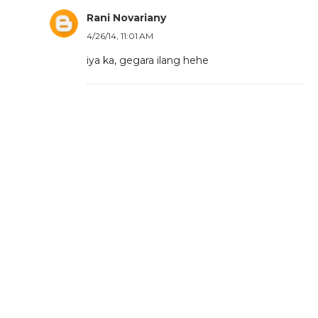
Rani Novariany
4/26/14, 11:01 AM
iya ka, gegara ilang hehe