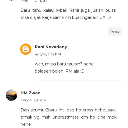
4/16/14, 12:41 AM
Baru tahu kalau Mbak Ranii juga jualan pulsa.
Bisa diajak kerja sama nih buat ngadain GA :D
Reply
Rani Novariany
4/16/14, 7:39 PM
wah, masa baru tau sih? hehe
boleeeh boleh, PM aja :D
HM Zwan
4/16/14, 6:21 AM
Dan seumur2baru lht lgsg hp cross hehe...saya
trmsk yg msh undrestmate dm hp cina mbk
hehe