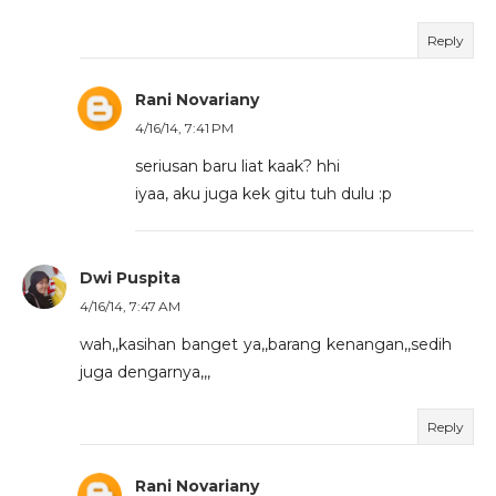
Reply
Rani Novariany
4/16/14, 7:41 PM
seriusan baru liat kaak? hhi
iyaa, aku juga kek gitu tuh dulu :p
Dwi Puspita
4/16/14, 7:47 AM
wah,,kasihan banget ya,,barang kenangan,,sedih
juga dengarnya,,,
Reply
Rani Novariany