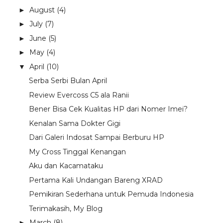
August
(4)
►
July
(7)
►
June
(5)
►
May
(4)
►
April
(10)
▼
Serba Serbi Bulan April
Review Evercoss C5 ala Ranii
Bener Bisa Cek Kualitas HP dari Nomer Imei?
Kenalan Sama Dokter Gigi
Dari Galeri Indosat Sampai Berburu HP
My Cross Tinggal Kenangan
Aku dan Kacamataku
Pertama Kali Undangan Bareng XRAD
Pemikiran Sederhana untuk Pemuda Indonesia
Terimakasih, My Blog
March
(8)
►