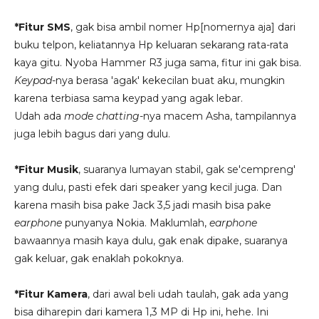
*Fitur SMS
, gak bisa ambil nomer Hp[nomernya aja] dari
buku telpon, keliatannya Hp keluaran sekarang rata-rata
kaya gitu. Nyoba Hammer R3 juga sama, fitur ini gak bisa.
Keypad
-nya berasa 'agak' kekecilan buat aku, mungkin
karena terbiasa sama keypad yang agak lebar.
Udah ada
mode chatting
-nya macem Asha, tampilannya
juga lebih bagus dari yang dulu.
*Fitur Musik
, suaranya lumayan stabil, gak se'cempreng'
yang dulu, pasti efek dari speaker yang kecil juga. Dan
karena masih bisa pake Jack 3,5 jadi masih bisa pake
earphone
punyanya Nokia. Maklumlah,
earphone
bawaannya masih kaya dulu, gak enak dipake, suaranya
gak keluar, gak enaklah pokoknya.
*Fitur Kamera
, dari awal beli udah taulah, gak ada yang
bisa diharepin dari kamera 1,3 MP di Hp ini, hehe. Ini