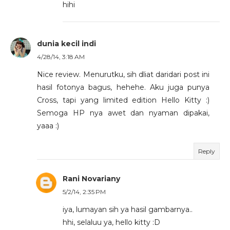
hihi
dunia kecil indi
4/28/14, 3:18 AM
Nice review. Menurutku, sih dliat daridari post ini
hasil fotonya bagus, hehehe. Aku juga punya
Cross, tapi yang limited edition Hello Kitty :)
Semoga HP nya awet dan nyaman dipakai,
yaaa :)
Reply
Rani Novariany
5/2/14, 2:35 PM
iya, lumayan sih ya hasil gambarnya..
hhi, selaluu ya, hello kitty :D