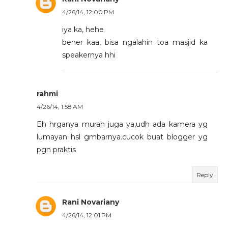
4/26/14, 12:00 PM
iya ka, hehe
bener kaa, bisa ngalahin toa masjid ka
speakernya hhi
rahmi
4/26/14, 1:58 AM
Eh hrganya murah juga ya,udh ada kamera yg
lumayan hsl gmbarnya.cucok buat blogger yg
pgn praktis
Reply
Rani Novariany
4/26/14, 12:01 PM