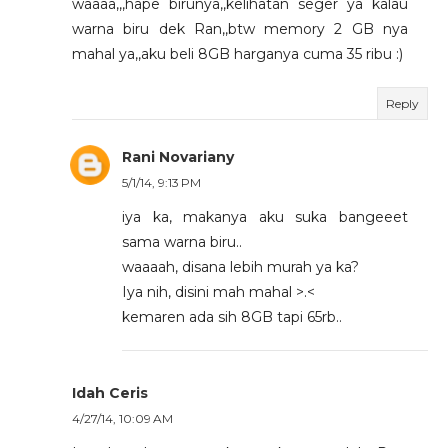
waaaa,,,hape birunya,,kelihatan seger ya kalau
warna biru dek Ran,,btw memory 2 GB nya
mahal ya,,aku beli 8GB harganya cuma 35 ribu :)
Reply
Rani Novariany
5/1/14, 9:13 PM
iya ka, makanya aku suka bangeeet
sama warna biru..
waaaah, disana lebih murah ya ka?
Iya nih, disini mah mahal >.<
kemaren ada sih 8GB tapi 65rb..
Idah Ceris
4/27/14, 10:09 AM