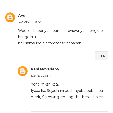
Ayu
4/28/14, 8:28 AM
Weee hapenya baru.. reviewnya lengkap
bangeettt..
beli samsung aja *promosi* hahahah
Reply
Rani Novariany
5/2/14, 2:36 PM
hehe mksh kaa,
Iyaaa ka, Sejauh ini udah nyoba beberapa
merk, Samsung emang the best choice
:D