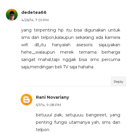
dedetea66
4/26/14, 7:01 PM
yang terpenting hp itu bisa digunakan untuk
sms dan telpon,kalaupun sekarang ada kamera
wifi dll,,itu hanyalah asesoris saja,iyakan
hehe,,,,walaupun merek ternama berharga
sangat mahal,tapi nggak bisa sms percuma
saja,mendingan beli TV saja hahaha
Reply
Rani Novariany
5/1/14, 9:08 PM
betuuul pak, setujuuu bangeeet, yang
penting fungsi utamanya yah, sms dan
telpon.