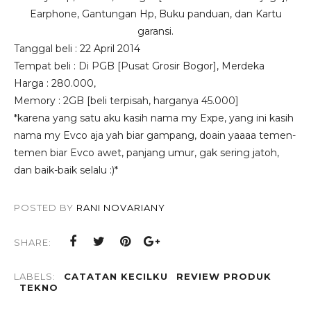
Earphone, Gantungan Hp, Buku panduan, dan Kartu
garansi.
Tanggal beli : 22 April 2014
Tempat beli : Di PGB [Pusat Grosir Bogor], Merdeka
Harga : 280.000,
Memory : 2GB [beli terpisah, harganya 45.000]
*karena yang satu aku kasih nama my Expe, yang ini kasih
nama my Evco aja yah biar gampang, doain yaaaa temen-
temen biar Evco awet, panjang umur, gak sering jatoh,
dan baik-baik selalu :)*
POSTED BY
RANI NOVARIANY
SHARE:
LABELS:
CATATAN KECILKU
REVIEW PRODUK
TEKNO