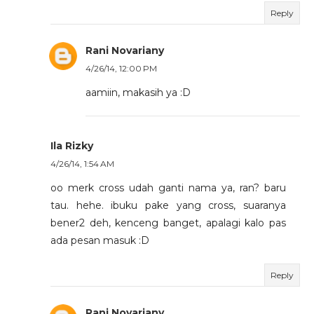
Reply
Rani Novariany
4/26/14, 12:00 PM
aamiin, makasih ya :D
Ila Rizky
4/26/14, 1:54 AM
oo merk cross udah ganti nama ya, ran? baru
tau. hehe. ibuku pake yang cross, suaranya
bener2 deh, kenceng banget, apalagi kalo pas
ada pesan masuk :D
Reply
Rani Novariany