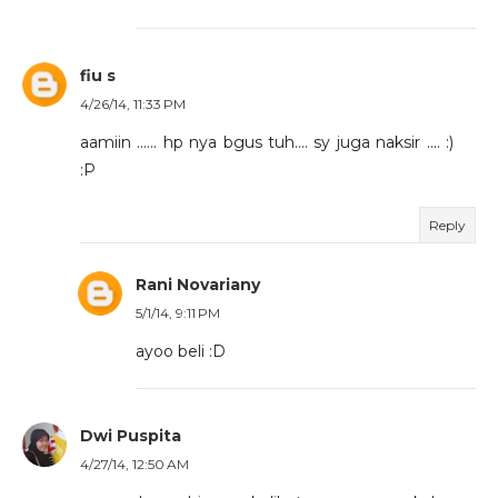
fiu s
4/26/14, 11:33 PM
aamiin ...... hp nya bgus tuh.... sy juga naksir .... :)
:P
Reply
Rani Novariany
5/1/14, 9:11 PM
ayoo beli :D
Dwi Puspita
4/27/14, 12:50 AM