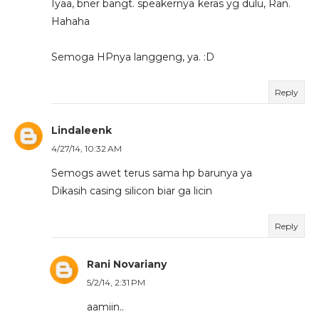
Iyaa, bner bangt. speakernya keras yg dulu, Ran.
Hahaha
Semoga HPnya langgeng, ya. :D
Reply
Lindaleenk
4/27/14, 10:32 AM
Semogs awet terus sama hp barunya ya
Dikasih casing silicon biar ga licin
Reply
Rani Novariany
5/2/14, 2:31 PM
aamiin..