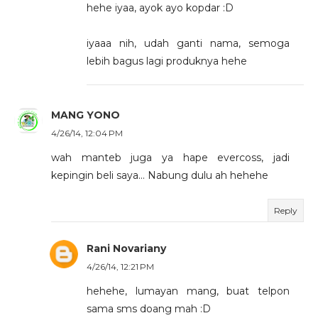
hehe iyaa, ayok ayo kopdar :D
iyaaa nih, udah ganti nama, semoga
lebih bagus lagi produknya hehe
MANG YONO
4/26/14, 12:04 PM
wah manteb juga ya hape evercoss, jadi
kepingin beli saya... Nabung dulu ah hehehe
Reply
Rani Novariany
4/26/14, 12:21 PM
hehehe, lumayan mang, buat telpon
sama sms doang mah :D