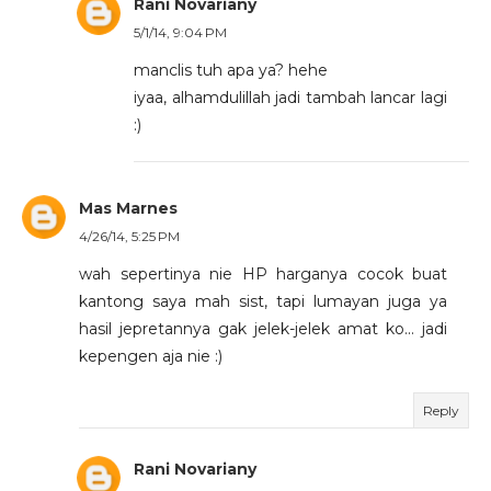
Rani Novariany
5/1/14, 9:04 PM
manclis tuh apa ya? hehe
iyaa, alhamdulillah jadi tambah lancar lagi
:)
Mas Marnes
4/26/14, 5:25 PM
wah sepertinya nie HP harganya cocok buat
kantong saya mah sist, tapi lumayan juga ya
hasil jepretannya gak jelek-jelek amat ko... jadi
kepengen aja nie :)
Reply
Rani Novariany