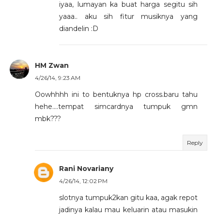
iyaa, lumayan ka buat harga segitu sih
yaaa.. aku sih fitur musiknya yang
diandelin :D
HM Zwan
4/26/14, 9:23 AM
Oowhhhh ini to bentuknya hp cross.baru tahu
hehe....tempat simcardnya tumpuk gmn
mbk???
Reply
Rani Novariany
4/26/14, 12:02 PM
slotnya tumpuk2kan gitu kaa, agak repot
jadinya kalau mau keluarin atau masukin