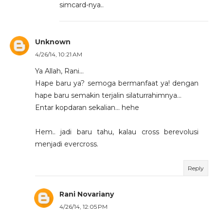
simcard-nya..
Unknown
4/26/14, 10:21 AM
Ya Allah, Rani...
Hape baru ya? semoga bermanfaat ya! dengan
hape baru semakin terjalin silaturrahimnya...
Entar kopdaran sekalian... hehe
Hem.. jadi baru tahu, kalau cross berevolusi
menjadi evercross.
Reply
Rani Novariany
4/26/14, 12:05 PM