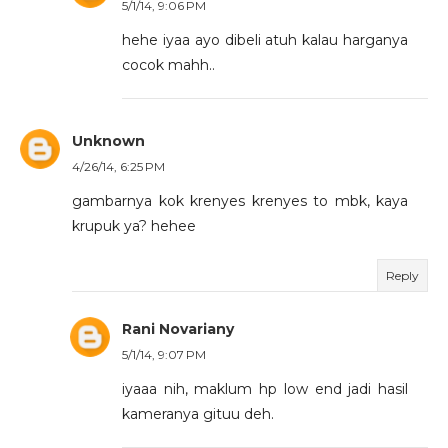
5/1/14, 9:06 PM
hehe iyaa ayo dibeli atuh kalau harganya
cocok mahh..
Unknown
4/26/14, 6:25 PM
gambarnya kok krenyes krenyes to mbk, kaya
krupuk ya? hehee
Reply
Rani Novariany
5/1/14, 9:07 PM
iyaaa nih, maklum hp low end jadi hasil
kameranya gituu deh.