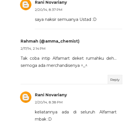
Rani Novariany
2/20/14, 8:37 PM
saya naksir semuanya Ustad :D
Rahmah (@amma_chemist)
2/17/14, 2:14 PM
Tak coba intip Alfamart deket rumahku deh...
semoga ada merchandisenya ^_^
Reply
Rani Novariany
2/20/14, 8:38 PM
keliatannya ada di seluruh Alfamart
mbak :D