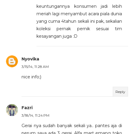
keuntungannya konsumen jadi lebih
meriah lagi menyambut acara piala dunia
yang cuma 4tahun sekali ini pak, sekalian
koleksi pernak pernik sesuai tim
kesayangan juga :D
Nyovika
3/15/14, 11:28 AM
nice info;)
Reply
Fazri
3/18/14, 11:24 PM
Gerai nya sudah banyak sekali ya.. pantes aja di
perum saya ada 3 gerai. Alfa mart emang toko