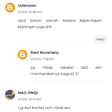
Unknown
2/12/14, 10:58 PM
saya belum pernah kesana kapan-kapan
kepengen juga ahh .
Reply
Rani Novariany
2/20/14, 7:56 PM
iya mbak, sekalian liat2 deh
merchandisenya, bagus2 :D
MAS ONQI
2/13/14, 12:10 AM
Lgi ikut kontes nich mbak rani