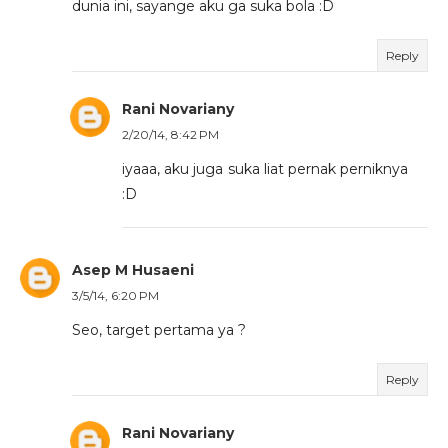
dunia ini, sayange aku ga suka bola :D
Reply
Rani Novariany
2/20/14, 8:42 PM
iyaaa, aku juga suka liat pernak perniknya
:D
Asep M Husaeni
3/5/14, 6:20 PM
Seo, target pertama ya ?
Reply
Rani Novariany