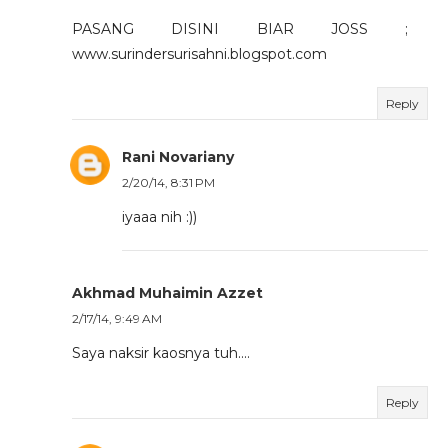
PASANG DISINI BIAR JOSS ;
www.surindersurisahni.blogspot.com
Reply
Rani Novariany
2/20/14, 8:31 PM
iyaaa nih :))
Akhmad Muhaimin Azzet
2/17/14, 9:49 AM
Saya naksir kaosnya tuh....
Reply