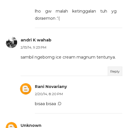
lho gw malah ketinggalan tuh yg
doraemon :'(
andri K wahab
2/13/14, 9:23 PM
sambil ngeborng ice cream magnum tentunya.
Reply
Rani Novariany
2/20/14, 8:20 PM
bisaa bisaa :D
Unknown