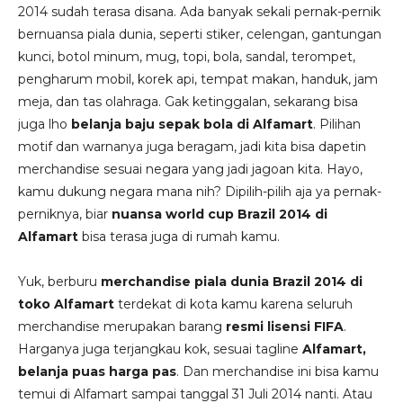
2014 sudah terasa disana. Ada banyak sekali pernak-pernik
bernuansa piala dunia, seperti stiker, celengan, gantungan
kunci, botol minum, mug, topi, bola, sandal, terompet,
pengharum mobil, korek api, tempat makan, handuk, jam
meja, dan tas olahraga. Gak ketinggalan, sekarang bisa
juga lho
belanja baju sepak bola di Alfamart
. Pilihan
motif dan warnanya juga beragam, jadi kita bisa dapetin
merchandise sesuai negara yang jadi jagoan kita. Hayo,
kamu dukung negara mana nih? Dipilih-pilih aja ya pernak-
perniknya, biar
nuansa world cup Brazil 2014 di
Alfamart
bisa terasa juga di rumah kamu.
Yuk, berburu
merchandise piala dunia Brazil 2014 di
toko Alfamart
terdekat di kota kamu karena seluruh
merchandise merupakan barang
resmi lisensi FIFA
.
Harganya juga terjangkau kok, sesuai tagline
Alfamart,
belanja puas harga pas
. Dan merchandise ini bisa kamu
temui di Alfamart sampai tanggal 31 Juli 2014 nanti. Atau