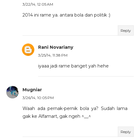
3/22/14, 12:05 AM
2014 ini rame ya. antara bola dan politik :)
Reply
Rani Novariany
3/25/14, 11:38 PM
iyaaa jadi rame banget yah hehe
Mugniar
3/26/14, 10:05 PM
Waah ada pernak-pernik bola ya? Sudah lama
gak ke Alfamart, gak ngeh ^__^
Reply