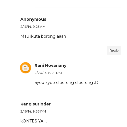
Anonymous
2/16/14, 9:25 AM
Mau ikuta borong aaah
Reply
Rani Novariany
2/20/14, 8:29 PM
ayoo ayoo diborong diborong :D
Kang surinder
2/16/14, 9:33 PM
kONTES YA ...