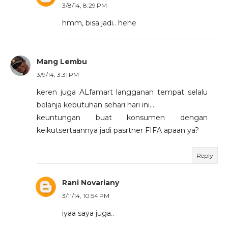
3/8/14, 8:29 PM
hmm, bisa jadi.. hehe
Mang Lembu
3/9/14, 3:31 PM
keren juga ALfamart langganan tempat selalu
belanja kebutuhan sehari hari ini....
keuntungan buat konsumen dengan
keikutsertaannya jadi pasrtner FIFA apaan ya?
Reply
Rani Novariany
3/11/14, 10:54 PM
iyaa saya juga..