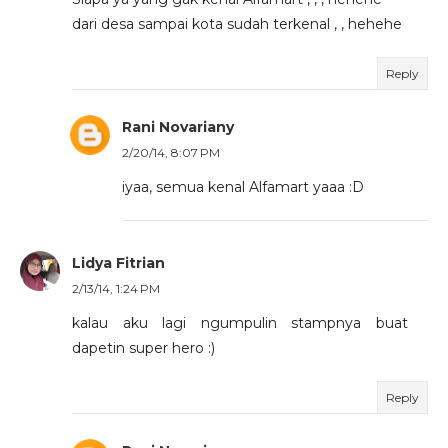
dari desa sampai kota sudah terkenal , , hehehe
Reply
Rani Novariany
2/20/14, 8:07 PM
iyaa, semua kenal Alfamart yaaa :D
Lidya Fitrian
2/13/14, 1:24 PM
kalau aku lagi ngumpulin stampnya buat
dapetin super hero :)
Reply