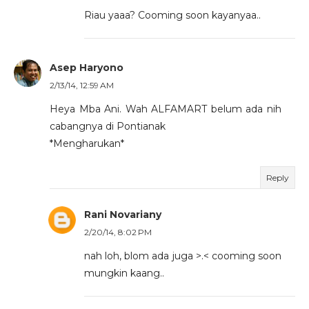
Riau yaaa? Cooming soon kayanyaa..
Asep Haryono
2/13/14, 12:59 AM
Heya Mba Ani. Wah ALFAMART belum ada nih
cabangnya di Pontianak
*Mengharukan*
Reply
Rani Novariany
2/20/14, 8:02 PM
nah loh, blom ada juga >.< cooming soon
mungkin kaang..