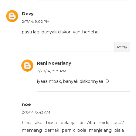
Devy
2/17/14, 9:02 PM
pasti lagi banyak diskon yah..hehehe
Reply
Rani Novariany
2/20/14, 8:39 PM
iyaaa mbak, banyak diskonnyaa :D
noe
2/18/14, 8:43 AM
hihi.. aku biasa belanja di Alfa midi, lucu2
memang pernak pernik bola menjelang piala