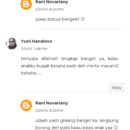
Rani Novariany
2/20/14, 8:24 PM
iyaaa, betuul bangeet :D
Yuni Handono
2/14/14, 1:08 PM
ternyata alfamart lengkap banget ya, kalau
anakku kuajak kesana pasti deh minta macam2
hehehe.......
Reply
Rani Novariany
2/20/14, 8:25 PM
udaah pasti giraang banget ka, langsung
borong deh pasti kalau bawa anak yaa :D