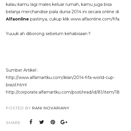
kalau kamu lagi males keluar rumah, kamu juga bisa
belanja merchandise piala dunia 2014 ini secara online di
Alfaonline
pastinya, cukup klik www.alfaonline.com/fifa.
Yuuuk ah diborong sebelum kehabisaan !!
Sumber Artikel :
http://www.alfamartku.com/iklan/2014-fifa-world-cup-
brazil.html
http://corporate.alfamartku.com/post/read/id/81/item/18
POSTED BY
RANI NOVARIANY
SHARE: