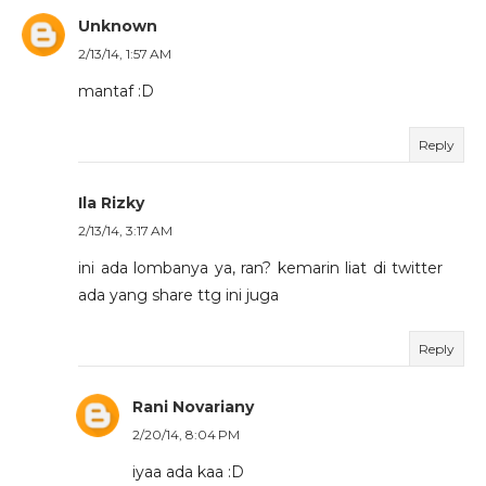
Unknown
2/13/14, 1:57 AM
mantaf :D
Reply
Ila Rizky
2/13/14, 3:17 AM
ini ada lombanya ya, ran? kemarin liat di twitter
ada yang share ttg ini juga
Reply
Rani Novariany
2/20/14, 8:04 PM
iyaa ada kaa :D