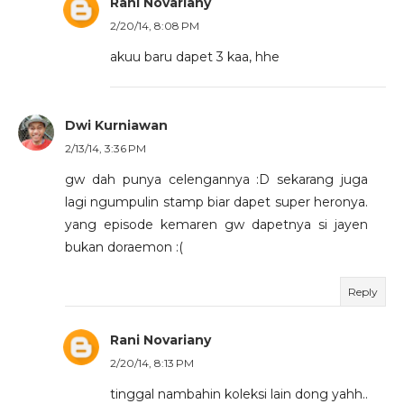
Rani Novariany
2/20/14, 8:08 PM
akuu baru dapet 3 kaa, hhe
Dwi Kurniawan
2/13/14, 3:36 PM
gw dah punya celengannya :D sekarang juga
lagi ngumpulin stamp biar dapet super heronya.
yang episode kemaren gw dapetnya si jayen
bukan doraemon :(
Reply
Rani Novariany
2/20/14, 8:13 PM
tinggal nambahin koleksi lain dong yahh..