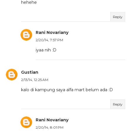
hehehe
Reply
Rani Novariany
2/20/14, 7:57 PM
iyaa nih :D
Gustian
2/13/14, 12:25 AM
kalo di kampung saya alfa mart belum ada :D
Reply
Rani Novariany
2/20/14, 8:01 PM