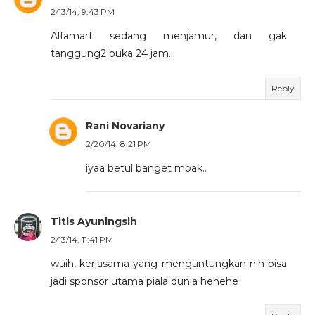
2/13/14, 9:43 PM
Alfamart sedang menjamur, dan gak
tanggung2 buka 24 jam...
Reply
Rani Novariany
2/20/14, 8:21 PM
iyaa betul banget mbak..
Titis Ayuningsih
2/13/14, 11:41 PM
wuih, kerjasama yang menguntungkan nih bisa
jadi sponsor utama piala dunia hehehe