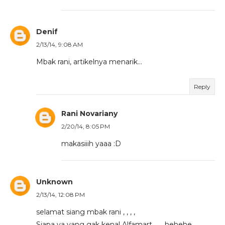
Denif
2/13/14, 9:08 AM
Mbak rani, artikelnya menarik...
Reply
Rani Novariany
2/20/14, 8:05 PM
makasiiih yaaa :D
Unknown
2/13/14, 12:08 PM
selamat siang mbak rani , , , ,
Siapa ya yang gak kenal Alfamart , , , hehehe