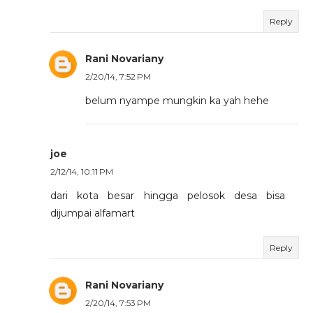
Reply
Rani Novariany
2/20/14, 7:52 PM
belum nyampe mungkin ka yah hehe
joe
2/12/14, 10:11 PM
dari kota besar hingga pelosok desa bisa
dijumpai alfamart
Reply
Rani Novariany
2/20/14, 7:53 PM