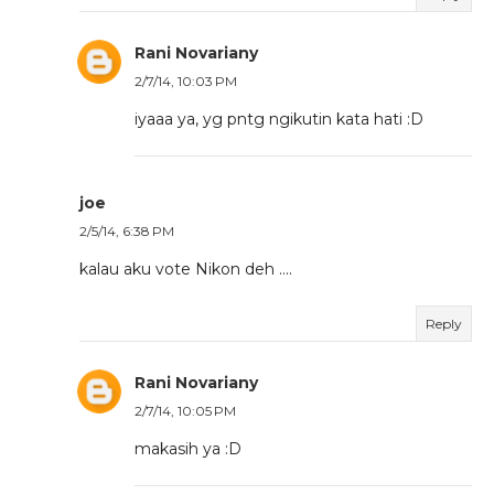
Rani Novariany
2/7/14, 10:03 PM
iyaaa ya, yg pntg ngikutin kata hati :D
joe
2/5/14, 6:38 PM
kalau aku vote Nikon deh ....
Reply
Rani Novariany
2/7/14, 10:05 PM
makasih ya :D