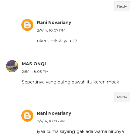
Reply
Rani Novariany
2/7/14, 10:07 PM
okee,, mksh yaa :D
MAS ONQI
2/5/14, 8:03 PM
Sepertinya yang paling bawah itu keren mbak
Reply
Rani Novariany
2/7/14, 10:08 PM
iyaa cuma sayang gak ada warna birunya