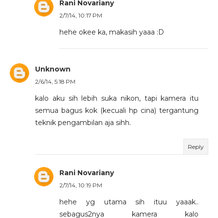
Rani Novariany
2/7/14, 10:17 PM
hehe okee ka, makasih yaaa :D
Unknown
2/6/14, 5:18 PM
kalo aku sih lebih suka nikon, tapi kamera itu
semua bagus kok (kecuali hp cina) tergantung
teknik pengambilan aja sihh.
Reply
Rani Novariany
2/7/14, 10:19 PM
hehe yg utama sih ituu yaaak..
sebagus2nya kamera kalo