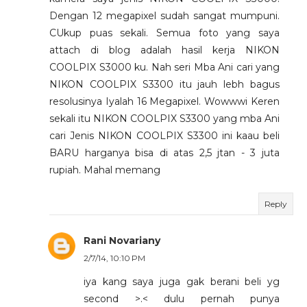
Dengan 12 megapixel sudah sangat mumpuni.
CUkup puas sekali. Semua foto yang saya
attach di blog adalah hasil kerja NIKON
COOLPIX S3000 ku. Nah seri Mba Ani cari yang
NIKON COOLPIX S3300 itu jauh lebh bagus
resolusinya Iyalah 16 Megapixel. Wowwwi Keren
sekali itu NIKON COOLPIX S3300 yang mba Ani
cari Jenis NIKON COOLPIX S3300 ini kaau beli
BARU harganya bisa di atas 2,5 jtan - 3 juta
rupiah. Mahal memang
Reply
Rani Novariany
2/7/14, 10:10 PM
iya kang saya juga gak berani beli yg
second >.< dulu pernah punya