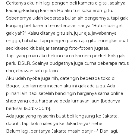
Ceritanya aku nih lagi pengen beli kamera digital, soalnya
kadang-kadang kamera Hp aku tuh suka erorr gitu.
Sebenernya udah beberapa bulan sih pengennya, tapi gak
kunjung beli karena terus-terusan nanya "Butuh banget
gak yah?" Kalau ditanya gitu sih, jujur aja, jawabannya
engga, hahaha. Tapi pengen punya aja gitu, mungkin buat
sedikit-sedikit belajar tentang foto-fotoan jugaaa.
Tapi, yang mau aku beli ini cuma kamera pocket kok gak
perlu DSLR. Soalnya budgetnya juga cuma beberapa ratus
ribu, dibawah satu jutaan.
Aku udah nyoba juga nih, datengin beberapa toko di
Bogor, tapi kamera inceran aku ini gak ada juga. Ada
pilihan lain, tapi setelah bandingin harganya sama online
shop yang ada, harganya beda lumayan jauh [bedanya
berkisar 150rb-200rb].
Ada juga yang nyaranin buat beli langsung ke Jakarta,
duuuh, tapi kok males ya ke Jakartanya? hehe
Belum lagi, beritanya Jakarta masih banjir --" Dan lagi,