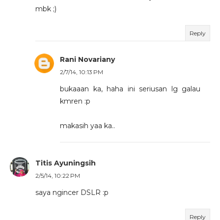
mbk ;)
Reply
Rani Novariany
2/7/14, 10:13 PM
bukaaan ka, haha ini seriusan lg galau
kmren :p
makasih yaa ka..
Titis Ayuningsih
2/5/14, 10:22 PM
saya ngincer DSLR :p
Reply