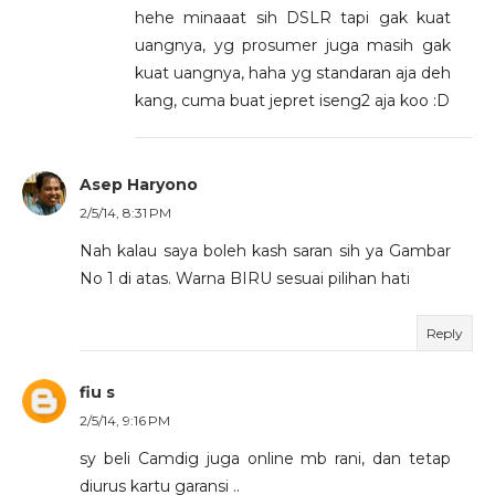
hehe minaaat sih DSLR tapi gak kuat
uangnya, yg prosumer juga masih gak
kuat uangnya, haha yg standaran aja deh
kang, cuma buat jepret iseng2 aja koo :D
Asep Haryono
2/5/14, 8:31 PM
Nah kalau saya boleh kash saran sih ya Gambar
No 1 di atas. Warna BIRU sesuai pilihan hati
Reply
fiu s
2/5/14, 9:16 PM
sy beli Camdig juga online mb rani, dan tetap
diurus kartu garansi ..