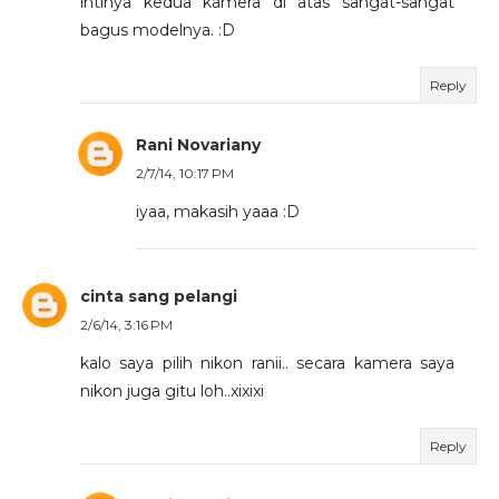
intinya kedua kamera di atas sangat-sangat
bagus modelnya. :D
Reply
Rani Novariany
2/7/14, 10:17 PM
iyaa, makasih yaaa :D
cinta sang pelangi
2/6/14, 3:16 PM
kalo saya pilih nikon ranii.. secara kamera saya
nikon juga gitu loh..xixixi
Reply