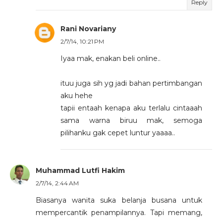
Reply
Rani Novariany
2/7/14, 10:21 PM
Iyaa mak, enakan beli online..
ituu juga sih yg jadi bahan pertimbangan
aku hehe
tapii entaah kenapa aku terlalu cintaaah
sama warna biruu mak, semoga
pilihanku gak cepet luntur yaaaa..
Muhammad Lutfi Hakim
2/7/14, 2:44 AM
Biasanya wanita suka belanja busana untuk
mempercantik penampilannya. Tapi memang,