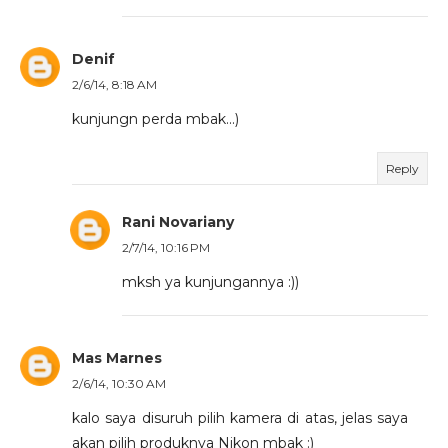
Denif
2/6/14, 8:18 AM
kunjungn perda mbak...)
Reply
Rani Novariany
2/7/14, 10:16 PM
mksh ya kunjungannya :))
Mas Marnes
2/6/14, 10:30 AM
kalo saya disuruh pilih kamera di atas, jelas saya
akan pilih produknya Nikon mbak :)