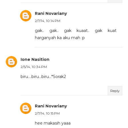
Rani Novariany
2/7/14, 10:14 PM
gak.. gak.. gak kuaat.. gak kuat
harganyah ka aku mah :p
Ione Nasition
2/5/14, 10:34 PM
biru....biru...biru...*Sorak2
Reply
Rani Novariany
2/7/14, 10:15 PM
hee makasih yaaa