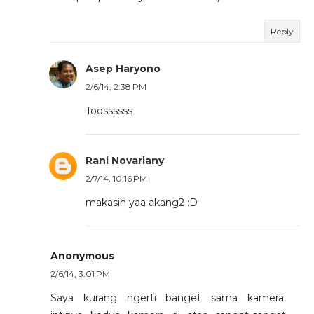
Reply
Asep Haryono
2/6/14, 2:38 PM
Toossssss
Rani Novariany
2/7/14, 10:16 PM
makasih yaa akang2 :D
Anonymous
2/6/14, 3:01 PM
Saya kurang ngerti banget sama kamera,