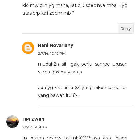
klo mw plih yg mana, liat dlu spec nya mba ... yg
atas brp kali zoom mb ?
Reply
Rani Novariany
2/7/14, 10:13 PM
mudah2n sih gak perlu sampe urusan
sama garansi yaa >.<
ada yg 4x sama 6x, yang nikon sama fuji
yang bawah itu 6x..
HM Zwan
2/5/14, 9:51 PM
Ini bukan review to mbk????saya vote nikon