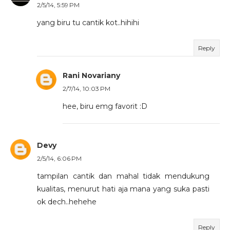
2/5/14, 5:59 PM
yang biru tu cantik kot..hihihi
Reply
Rani Novariany
2/7/14, 10:03 PM
hee, biru emg favorit :D
Devy
2/5/14, 6:06 PM
tampilan cantik dan mahal tidak mendukung
kualitas, menurut hati aja mana yang suka pasti
ok dech..hehehe
Reply