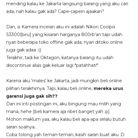
mending kalau ke Jakarta langsung barang yang aku cari
ada, nah kalau gak ada? Cape-capein ajaakan?
Dan, si Kamera inceran aku ini adalah Nikon Coolpix
S3300[biru] yang kisaran harganya 800rb'an tapi udah
nyari beberapa toko offline gak ada, nyari ditoko online
juga gak adaa :((
Terakhir, tadi ke Oktagon, katanya barang itu udah
discontinue alias gak keluar lagi *patahhati*
Karena aku 'males' ke Jakarta, jadi mungkin beli online
pilihan terakhirnya. Tapi, kalau beli online,
mereka urus
garansi juga gak sih??
Dan ini inti postingan ini, aku bingung mau milih yang
mana, hehe [beli kamera aja ribet banget yah :p]
Mohon maklum yaa, aku kalau beli apa-apa selalu butuh
saran soalnya..
Coba tolong yah teman-teman, kasih saran buat aku :D