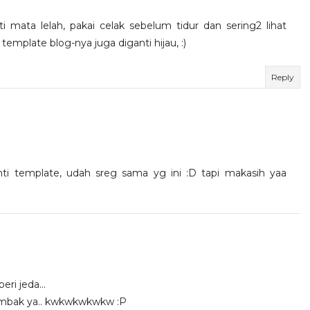
 mata lelah, pakai celak sebelum tidur dan sering2 lihat
mplate blog-nya juga diganti hijau, :)
Reply
i template, udah sreg sama yg ini :D tapi makasih yaa
ri jeda...
e mbak ya.. kwkwkwkwkw :P