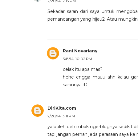
2/20/14, 2:13 PM
Sekadar saran dari saya untuk mengobati
pemandangan yang hijau2. Atau mungkin te
Rani Novariany
3/8/14, 10:02 PM
celak itu apa mas?
hehe engga mauu ahh kalau gant
sarannya :D
DiriKita.com
2/20/14, 3:11 PM
ya boleh deh mbak nge-blognya sedikit dibe
tapi jangan pernah jeda perasaan saya k