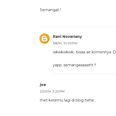
Semangat !
Rani Novariany
3/8/14, 10:03 PM
wkwkwkwk.. bisaa ae komennya :D
yapp, semangaaaaattt !!
joe
2/20/14, 3:22 PM
met ketemu lagi di blog hehe...