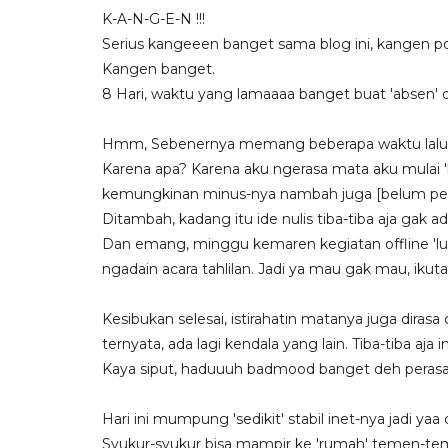
K-A-N-G-E-N !!!
Serius kangeeen banget sama blog ini, kangen po
Kangen banget.
8 Hari, waktu yang lamaaaa banget buat 'absen' d
Hmm, Sebenernya memang beberapa waktu lalu, aku
Karena apa? Karena aku ngerasa mata aku mulai 'le
kemungkinan minus-nya nambah juga [belum perik
Ditambah, kadang itu ide nulis tiba-tiba aja gak ad
Dan emang, minggu kemaren kegiatan offline 'lum
ngadain acara tahlilan. Jadi ya mau gak mau, ikuta
Kesibukan selesai, istirahatin matanya juga dirasa
ternyata, ada lagi kendala yang lain. Tiba-tiba a
Kaya siput, haduuuh badmood banget deh perasa
Hari ini mumpung 'sedikit' stabil inet-nya jadi yaa
Syukur-syukur bisa mampir ke 'rumah' temen-tem