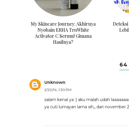
My Skincare Journey: Akhirnya
Deteksi
Nyobain ERHA TruWhite
Leb
Activator C Serum! Gimana
Hasilnya?
64
Unknown
2/20/14, 1:30 PM
salam kenal ya :) aku malah udah laaaaaaa
ya cuti lumayan lama sih,, dari november 