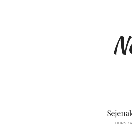
N
Sejena
THURSDAY