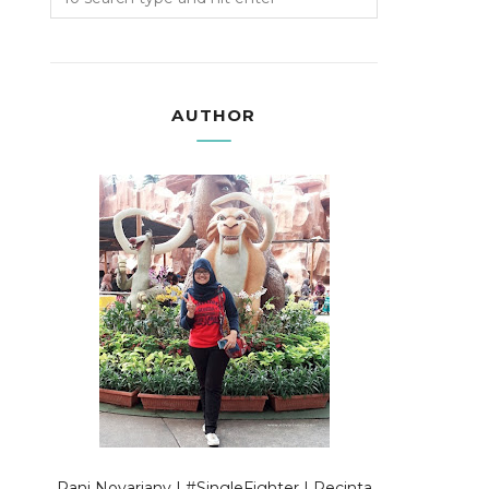
AUTHOR
Rani Novariany | #SingleFighter | Pecinta