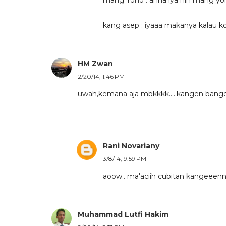
mang Yono : ahha iya nih mang yon
kang asep : iyaaa makanya kalau k
HM Zwan
2/20/14, 1:46 PM
uwah,kemana aja mbkkkk.....kangen bangett
Rani Novariany
3/8/14, 9:59 PM
aoow.. ma'aciih cubitan kangeeen
Muhammad Lutfi Hakim