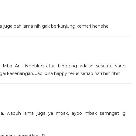
aya juga dah lama nih gak berkunjung kemari hehehe
ja Mba Ani. Ngeblog atau blogging adalah sesuatu yang
i kesenangan. Jadi bisa happy terus setiap hari hiihihhihi
aaa, waduh lama juga ya mbak, ayoo mbak semngat lg