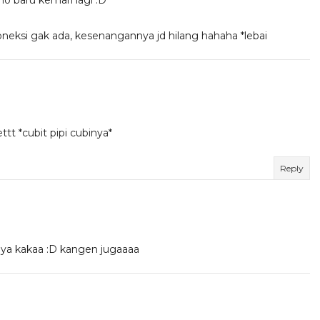
o baru kemari lagi :D
oneksi gak ada, kesenangannya jd hilang hahaha *lebai
t *cubit pipi cubinya*
Reply
nya kakaa :D kangen jugaaaa