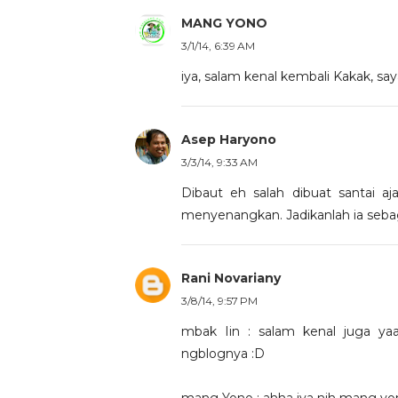
MANG YONO
3/1/14, 6:39 AM
iya, salam kenal kembali Kakak, s
Asep Haryono
3/3/14, 9:33 AM
Dibaut eh salah dibuat santai a
menyenangkan. Jadikanlah ia sebaga
Rani Novariany
3/8/14, 9:57 PM
mbak Iin : salam kenal juga y
ngblognya :D