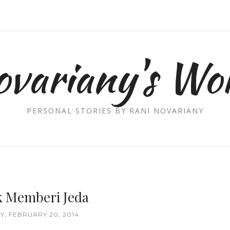
ovariany's Wor
PERSONAL STORIES BY RANI NOVARIANY
k Memberi Jeda
, FEBRUARY 20, 2014