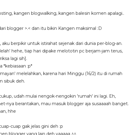
sting, kangen blogwalking, kangen balesin komen apalagi..
ari blogger >.< dan itu bikin Kangen maksimal :D
 berpikir untuk istirahat sejenak dari dunia per-blog-an.
lah' hehe, tiap hari dipake melototin pc berjam-jam terus,
sa lagi sih].
a *kebiasaan :p*
ayan' melelahkan, karena hari Minggu (16/2) itu di rumah
n sibuk deh.
 cukup, udah mulai nengok-nengokin 'rumah' ini lagi. Eh,
ja inet-nya berantakan, mau masuk blogger aja susaaaah banget.
an, hhe
 cuap-cuap gak jelas gini deh :p
en blogger yang lain deh yaaaaa ^^