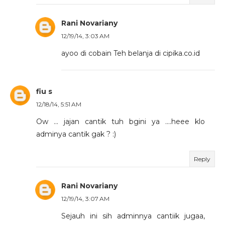
Rani Novariany
12/19/14, 3:03 AM
ayoo di cobain Teh belanja di cipika.co.id
fiu s
12/18/14, 5:51 AM
Ow ... jajan cantik tuh bgini ya ....heee klo
adminya cantik gak ? :)
Reply
Rani Novariany
12/19/14, 3:07 AM
Sejauh ini sih adminnya cantiik jugaa,