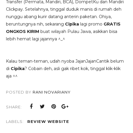
Transfer
(Permata, Mandiri, BCA), DompetKu dan Mandiri
Clickpay. Setelahnya, tinggal duduk manis di rumah deh
nunggu abang kurir datang anterin paketan. Ohiya,
beruntungnya nih, sekarang
Cipika
lagi promo
GRATIS
ONGKOS KIRIM
buat wilayah Pulau Jawa, asikkan bisa
lebih hemat lagi jajannya ^_^
Kalau teman-teman, udah nyoba JajanJajanCantik belum
di
Cipika
? Cobain deh, asli gak ribet kok, tinggal klik-klik
aja ^^
POSTED BY
RANI NOVARIANY
SHARE:
LABELS:
REVIEW WEBSITE