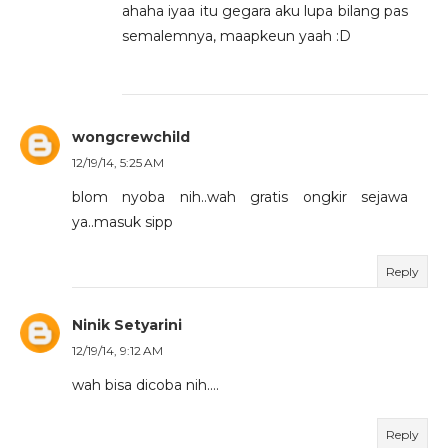
ahaha iyaa itu gegara aku lupa bilang pas
semalemnya, maapkeun yaah :D
wongcrewchild
12/19/14, 5:25 AM
blom nyoba nih..wah gratis ongkir sejawa
ya..masuk sipp
Reply
Ninik Setyarini
12/19/14, 9:12 AM
wah bisa dicoba nih....
Reply