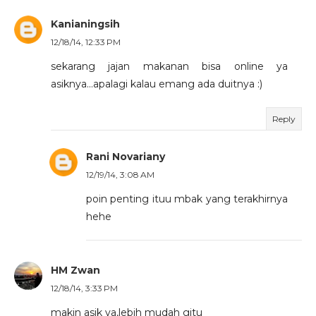
Kanianingsih
12/18/14, 12:33 PM
sekarang jajan makanan bisa online ya
asiknya...apalagi kalau emang ada duitnya :)
Reply
Rani Novariany
12/19/14, 3:08 AM
poin penting ituu mbak yang terakhirnya
hehe
HM Zwan
12/18/14, 3:33 PM
makin asik ya,lebih mudah gitu