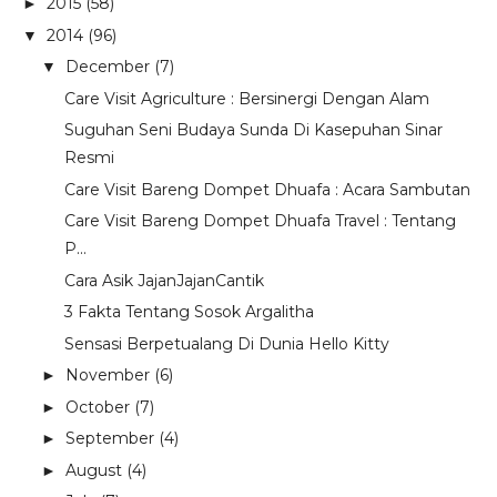
2015
(58)
►
2014
(96)
▼
December
(7)
▼
Care Visit Agriculture : Bersinergi Dengan Alam
Suguhan Seni Budaya Sunda Di Kasepuhan Sinar
Resmi
Care Visit Bareng Dompet Dhuafa : Acara Sambutan
Care Visit Bareng Dompet Dhuafa Travel : Tentang
P...
Cara Asik JajanJajanCantik
3 Fakta Tentang Sosok Argalitha
Sensasi Berpetualang Di Dunia Hello Kitty
November
(6)
►
October
(7)
►
September
(4)
►
August
(4)
►