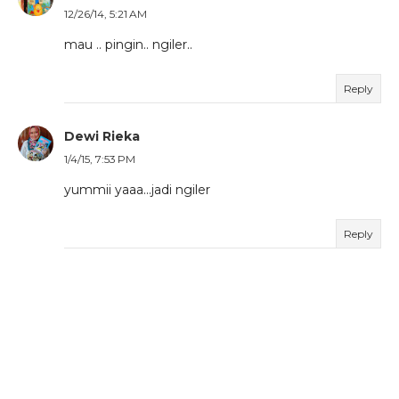
12/26/14, 5:21 AM
mau .. pingin.. ngiler..
Reply
Dewi Rieka
1/4/15, 7:53 PM
yummii yaaa...jadi ngiler
Reply