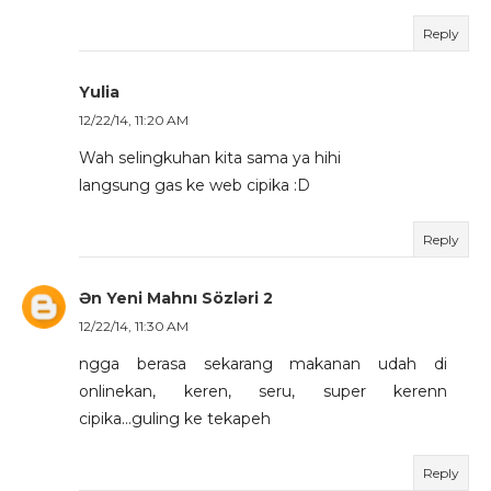
Reply
Yulia
12/22/14, 11:20 AM
Wah selingkuhan kita sama ya hihi
langsung gas ke web cipika :D
Reply
Ən Yeni Mahnı Sözləri 2
12/22/14, 11:30 AM
ngga berasa sekarang makanan udah di
onlinekan, keren, seru, super kerenn
cipika...guling ke tekapeh
Reply