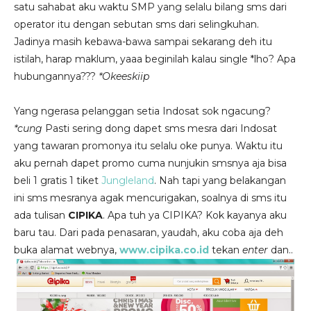
satu sahabat aku waktu SMP yang selalu bilang sms dari
operator itu dengan sebutan sms dari selingkuhan.
Jadinya masih kebawa-bawa sampai sekarang deh itu
istilah, harap maklum, yaaa beginilah kalau single *lho? Apa
hubungannya???
*Okeeskiip
Yang ngerasa pelanggan setia Indosat sok ngacung?
*cung
Pasti sering dong dapet sms mesra dari Indosat
yang tawaran promonya itu selalu oke punya. Waktu itu
aku pernah dapet promo cuma nunjukin smsnya aja bisa
beli 1 gratis 1 tiket
Jungleland
. Nah tapi yang belakangan
ini sms mesranya agak mencurigakan, soalnya di sms itu
ada tulisan
CIPIKA
. Apa tuh ya CIPIKA? Kok kayanya aku
baru tau. Dari pada penasaran, yaudah, aku coba aja deh
buka alamat webnya,
www.cipika.co.id
tekan
enter
dan..