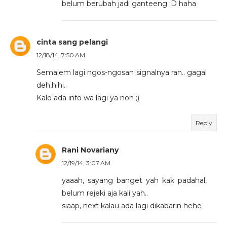
belum berubah jadi ganteeng :D haha
cinta sang pelangi
12/18/14, 7:50 AM
Semalem lagi ngos-ngosan signalnya ran.. gagal
deh,hihi..
Kalo ada info wa lagi ya non ;)
Reply
Rani Novariany
12/19/14, 3:07 AM
yaaah, sayang banget yah kak padahal,
belum rejeki aja kali yah..
siaap, next kalau ada lagi dikabarin hehe