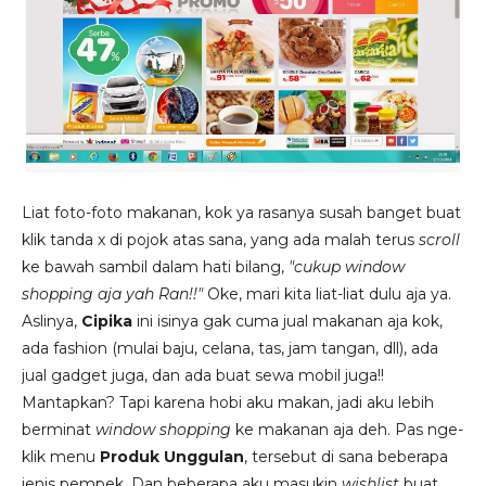
Liat foto-foto makanan, kok ya rasanya susah banget buat
klik tanda x di pojok atas sana, yang ada malah terus
scroll
ke bawah sambil dalam hati bilang,
"cukup window
shopping aja yah Ran!!"
Oke, mari kita liat-liat dulu aja ya.
Aslinya,
Cipika
ini isinya gak cuma jual makanan aja kok,
ada fashion (mulai baju, celana, tas, jam tangan, dll), ada
jual gadget juga, dan ada buat sewa mobil juga!!
Mantapkan? Tapi karena hobi aku makan, jadi aku lebih
berminat
window shopping
ke makanan aja deh. Pas nge-
klik menu
Produk Unggulan
, tersebut di sana beberapa
jenis pempek. Dan beberapa aku masukin
wishlist
buat