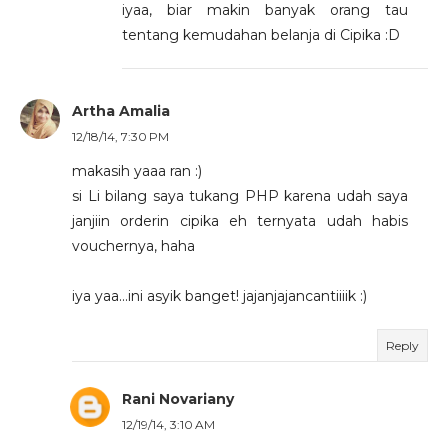
iyaa, biar makin banyak orang tau
tentang kemudahan belanja di Cipika :D
Artha Amalia
12/18/14, 7:30 PM
makasih yaaa ran :)
si Li bilang saya tukang PHP karena udah saya
janjiin orderin cipika eh ternyata udah habis
vouchernya, haha
iya yaa...ini asyik banget! jajanjajancantiiiik :)
Reply
Rani Novariany
12/19/14, 3:10 AM