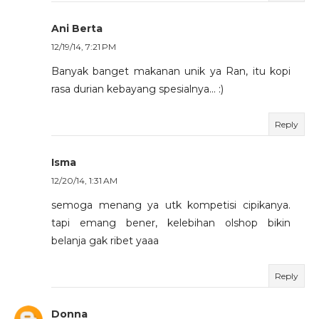
Ani Berta
12/19/14, 7:21 PM
Banyak banget makanan unik ya Ran, itu kopi
rasa durian kebayang spesialnya... :)
Reply
Isma
12/20/14, 1:31 AM
semoga menang ya utk kompetisi cipikanya.
tapi emang bener, kelebihan olshop bikin
belanja gak ribet yaaa
Reply
Donna