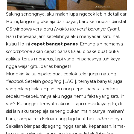
Saking senengnya, aku malah lupa ngecek lebih detail dari
Hp ini, langsung oke aja dan bayar, baru kemudian diinstal
OS windows versi baru
(waktu itu versi barunya Cyan)
.
Baru beberapa jam setelahnya aku menyadari satu hal,
kalau Hp ini
cepet banget panas
. Emang sih namanya
smartphone
akan cepat panas kalau dipake buat buka
aplikasi terus-menerus, tapi yang ini panasnya tuh kaya
ngga wajar gitu, panas banget!!
Mungkin kalau dipake buat ceplok telor juga mateng
*lebaaai.
Setelah
googling
[LAGI], ternyata banyak juga
yang bilang kalau Hp ini emang cepet panas. Tapi kok
sebelum-sebelumnya aku ngga nemu fakta yang satu ini
yah? Kurang jeli ternyata aku ini. Tapi meski kaya gitu, di
sisi lain aku tetep aja seneng bukan main punya 'mainan'
baru, sampai rela keluar uang lagi buat beli
softcase
-nya.
Sekalian biar pas dipegang ngga terlalu kepanasan, lama-
lama jadi mikir sih, ini Hp apa kompor listrik
*abaikan
.