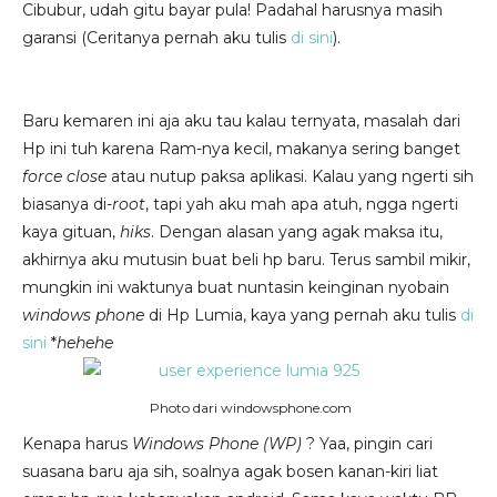
Cibubur, udah gitu bayar pula! Padahal harusnya masih
garansi (Ceritanya pernah aku tulis
di sini
).
Baru kemaren ini aja aku tau kalau ternyata, masalah dari
Hp ini tuh karena Ram-nya kecil, makanya sering banget
force close
atau nutup paksa aplikasi. Kalau yang ngerti sih,
biasanya di-
root
, tapi yah aku mah apa atuh, ngga ngerti
kaya gituan,
hiks
. Dengan alasan yang agak maksa itu,
akhirnya aku mutusin buat beli hp baru. Terus sambil mikir,
mungkin ini waktunya buat nuntasin keinginan nyobain
windows phone
di Hp Lumia, kaya yang pernah aku tulis
di
sini
*
hehehe
Photo dari windowsphone.com
Kenapa harus
Windows Phone (WP)
? Yaa, pingin cari
suasana baru aja sih, soalnya agak bosen kanan-kiri liat