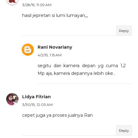
3/28/15, 11:09 AM
hasil jepretan si lumi lumayan,,,
Reply
Rani Novariany
4/2/15, 1:15 AM
segitu dari kamera depan yg cuma 1,2
Mp aja, kamera depannya lebih oke..
Lidya Fitrian
3/30/15, 12:03 AM
cepet juga ya proses jualnya Ran
Reply