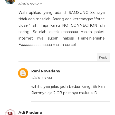
3/28/15, 9:28 AM
Wah aplikasi yang ada di SAMSUNG S5 saya
tidak ada masalah. Jarang ada keterangan "force
close'" sih. Tapi kalau NO CONNECTION sih
sering. Setelah dicek eaaaaaaa malah paket
internet nya sudah habiss Heiheihiehiehe
Eaaaaaaaaaaaaaaa malah curcol
Reply
Rani Novariany
4/2/15, 1:14 AM
wihihi, yaa jelas jauh bedaa kang, S5 kan
Ramnya aja 2 GB pastinya muluus :D
Adi Pradana