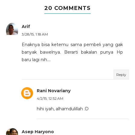
20 COMMENTS
Arif
3/28/15, 1:18 AM
Enaknya bisa ketemu sama pembeli yang gak
banyak bawelnya. Berarti bakalan punya Hp
baru lagi nih....
Reply
Rani Novariany
4/2/15, 12:52 AM
hihi iyah, alhamdulillah :D
Asep Haryono