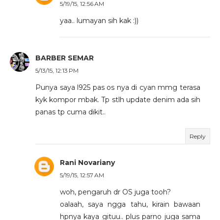
5/19/15, 12:56 AM
yaa.. lumayan sih kak :))
BARBER SEMAR
5/13/15, 12:13 PM
Punya saya l925 pas os nya di cyan mmg terasa
kyk kompor mbak. Tp stlh update denim ada sih
panas tp cuma dikit..
Reply
Rani Novariany
5/19/15, 12:57 AM
woh, pengaruh dr OS juga tooh?
oalaah, saya ngga tahu, kirain bawaan
hpnya kaya gituu.. plus parno juga sama