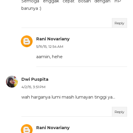
Semoga enggak cepat bosan dengan HP
barunya :)
Reply
Rani Novariany
5/19/15, 12:54 AM
aamiin, hehe
Dwi Puspita
4/2/15, 3:51 PM
wah harganya lumi masih lumayan tinggi ya...
Reply
Rani Novariany