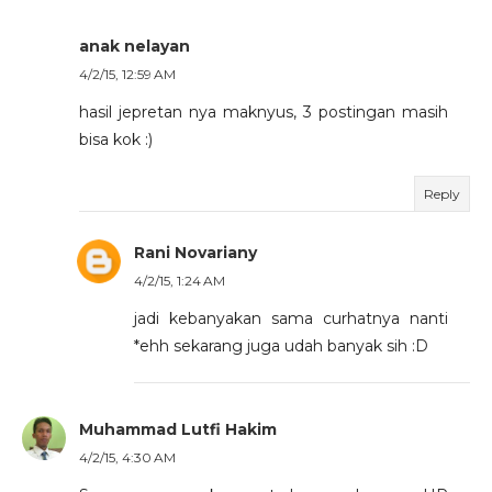
anak nelayan
4/2/15, 12:59 AM
hasil jepretan nya maknyus, 3 postingan masih
bisa kok :)
Reply
Rani Novariany
4/2/15, 1:24 AM
jadi kebanyakan sama curhatnya nanti
*ehh sekarang juga udah banyak sih :D
Muhammad Lutfi Hakim
4/2/15, 4:30 AM