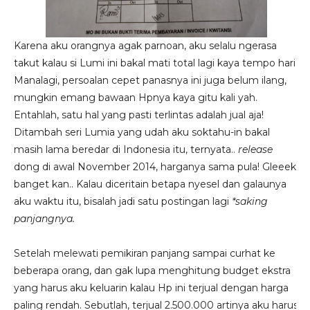
Karena aku orangnya agak parnoan, aku selalu ngerasa
takut kalau si Lumi ini bakal mati total lagi kaya tempo hari.
Manalagi, persoalan cepet panasnya ini juga belum ilang,
mungkin emang bawaan Hpnya kaya gitu kali yah.
Entahlah, satu hal yang pasti terlintas adalah jual aja!
Ditambah seri Lumia yang udah aku soktahu-in bakal
masih lama beredar di Indonesia itu, ternyata..
release
dong di awal November 2014, harganya sama pula! Gleeek
banget kan.. Kalau diceritain betapa nyesel dan galaunya
aku waktu itu, bisalah jadi satu postingan lagi
*saking
panjangnya.
Setelah melewati pemikiran panjang sampai curhat ke
beberapa orang, dan gak lupa menghitung budget ekstra
yang harus aku keluarin kalau Hp ini terjual dengan harga
paling rendah. Sebutlah, terjual 2.500.000 artinya aku harus