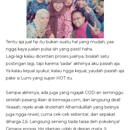
Tentu aja jual hp itu bukan suatu hal yang mudah, yaa
ngga kaya jualan pulsa sih yang pasti! haha.
Lagi-lagi kalau diceritain proses jualnya, bisalah satu
postingan lagi, tapi karena 'sadar' akhirnya aku pasrah aja.
Ya kalau kejual syukur, kalau ngga kejual, yaudah pasrah aja
pake si Lumi yang super HOT itu.
Sampai akhirnya, ada juga yang ngajak COD-an seminggu
setelah pasang iklan di berniaga.com, dan langsung deal!
Yeaaah, rejeki anak sholehah! Alhamdulillah yang belinya
juga ngga rewel, cuma cek-cek sebentar, dan sepakat
diharga 2,6. Langsung seneng tiada taraa deh pokoknya!
Gimana engga, Hp idaman udah di depan mata :))