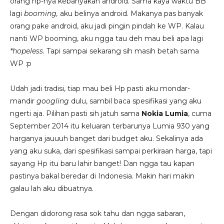
orang hp-nya kebanyakan android. Sama kaya waktu BB
lagi
booming,
aku belinya android. Makanya pas banyak
orang pake android, aku jadi pingin pindah ke WP. Kalau
nanti WP booming, aku ngga tau deh mau beli apa lagi
*hopeless
. Tapi sampai sekarang sih masih betah sama
WP :p
Udah jadi tradisi, tiap mau beli Hp pasti aku mondar-
mandir
googling
dulu, sambil baca spesifikasi yang aku
ngerti aja. Pilihan pasti sih jatuh sama
Nokia Lumia
, cuma
September 2014 itu keluaran terbarunya Lumia 930 yang
harganya jauuuh banget dari budget aku. Sekalinya ada
yang aku suka, dari spesifikasi sampai perkiraan harga, tapi
sayang Hp itu baru lahir banget! Dan ngga tau kapan
pastinya bakal beredar di Indonesia. Makin hari makin
galau lah aku dibuatnya.
Dengan didorong rasa sok tahu dan ngga sabaran,