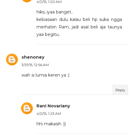
4/2/15, 1:20 AM
hiks, iyaa banget..
kebiasaan dulu kalau beli hp suka ngga
merhatiin Ram, jadi asal beli aja taunya
yaa begitu..
shenoney
3/31/15, 12:56 AM
wah si lumia keren ya :)
Reply
Rani Novariany
4/2/15, 1:23 AM
hhi makasih :))