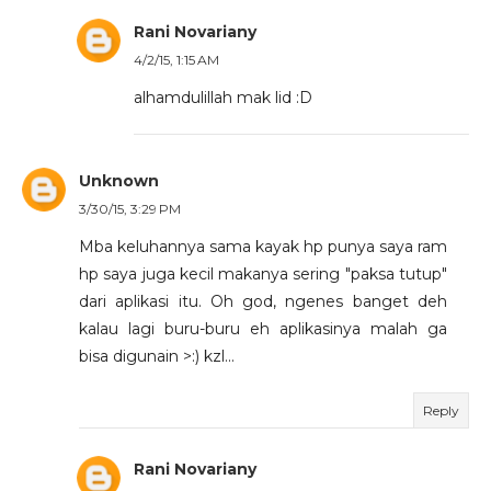
Rani Novariany
4/2/15, 1:15 AM
alhamdulillah mak lid :D
Unknown
3/30/15, 3:29 PM
Mba keluhannya sama kayak hp punya saya ram
hp saya juga kecil makanya sering "paksa tutup"
dari aplikasi itu. Oh god, ngenes banget deh
kalau lagi buru-buru eh aplikasinya malah ga
bisa digunain >:) kzl...
Reply
Rani Novariany