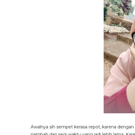
Awalnya sih sempet kerasa repot, karena dengan
nambah dari segi waktu yang jadi lebih lama. Kare