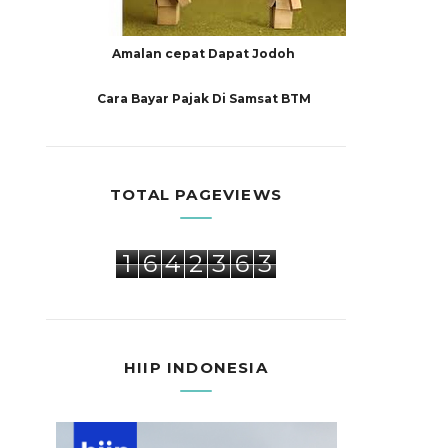
Amalan cepat Dapat Jodoh
Cara Bayar Pajak Di Samsat BTM
TOTAL PAGEVIEWS
1
6
4
2
3
6
3
HIIP INDONESIA