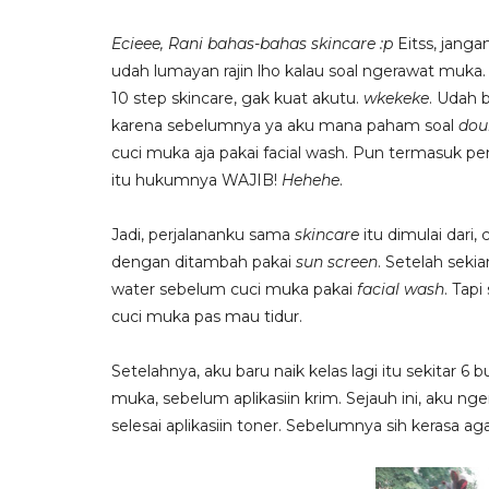
Ecieee, Rani bahas-bahas skincare :p
Eitss, janga
udah lumayan rajin lho kalau soal ngerawat muka. 
10 step skincare, gak kuat akutu.
wkekeke
. Udah b
karena sebelumnya ya aku mana paham soal
dou
cuci muka aja pakai facial wash. Pun termasuk 
itu hukumnya WAJIB!
Hehehe
.
Jadi, perjalananku sama
skincare
itu dimulai dari
dengan ditambah pakai
sun screen
.
Setelah sekia
water sebelum cuci muka pakai
facial wash
. Tap
cuci muka pas mau tidur.
Setelahnya, aku baru naik kelas lagi itu sekitar 6 bu
muka, sebelum aplikasiin krim. Sejauh ini, aku ng
selesai aplikasiin toner. Sebelumnya sih kerasa ag