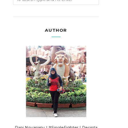
AUTHOR
Rani Novariany | #SingleFighter | Pecinta