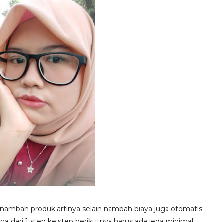
 nambah produk artinya selain nambah biaya juga otomatis
na dari 1 step ke step berikutnya harus ada jeda minimal