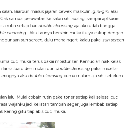
n salah. Biarpun masuk jajaran cewek maskulin,
gini-gini
aku
Gak sampai perawatan ke salon sih, apalagi sampai aplikasiin
isa rutin setiap hari
double cleansing
aja aku udah bangga
ble cleansing
.
Aku taunya bersihin muka itu ya cukup dengan
penggunaan
sun screen
, dulu mana ngerti kalau pakai
sun screen
, cuma cuci muka terus pakai moisturizer. Kemudian naik kelas
n lama, baru deh mulai rutin
double cleansing
pakai micellar
i seringnya aku
double cleansing
cuma malam aja sih, sebelum
lan lalu. Mulai cobain rutin pake toner setiap kali selesai cuci
erasa wajahku jadi keliatan tambah seger juga lembab setiap
ak kering gitu tiap abis cuci muka.